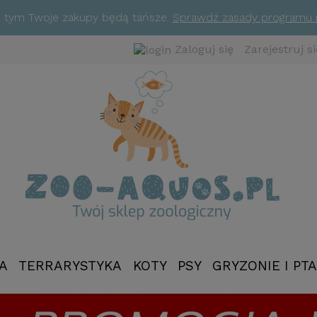
ym tym Twoje zakupy będą tańsze.
Sprawdź zasady programu
Zaloguj się
Zarejestruj si
A
TERRARYSTYKA
KOTY
PSY
GRYZONIE I PTA
NOWOŚCI