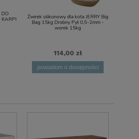
R DO
Ze
Żwirek silikonowy dla kota JERRY Big
 KARPI
150x5
Bag 15kg Drobny Pył 0,5-2mm -
Pok
worek 15kg
Wys
114,00 zł
powiadom o dostępności