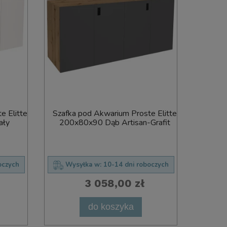
e Elitte
Szafka pod Akwarium Proste Elitte
Szafka
ały
200x80x90 Dąb Artisan-Grafit
200x
oczych
Wysyłka w:
10-14 dni roboczych
Wys
3 058,00 zł
do koszyka