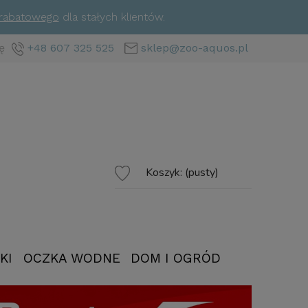
 rabatowego
dla stałych klientów.
ę
+48 607 325 525
sklep@zoo-aquos.pl
Koszyk:
(pusty)
KI
OCZKA WODNE
DOM I OGRÓD