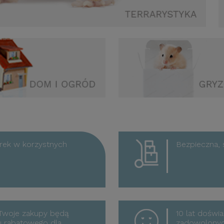
rek w korzystnych
Bezpieczna, 
 Twoje zakupy będą
10 lat doświa
u rabatowego dla
zadowolonych