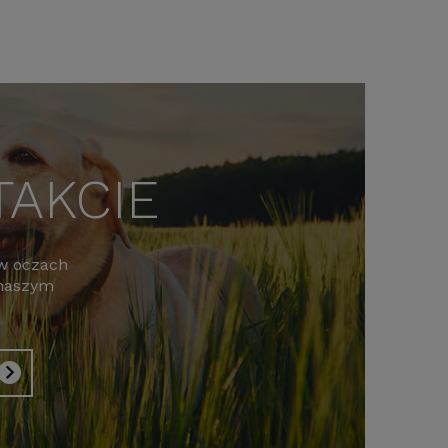
TAKCIE
 w oczach
 naszym