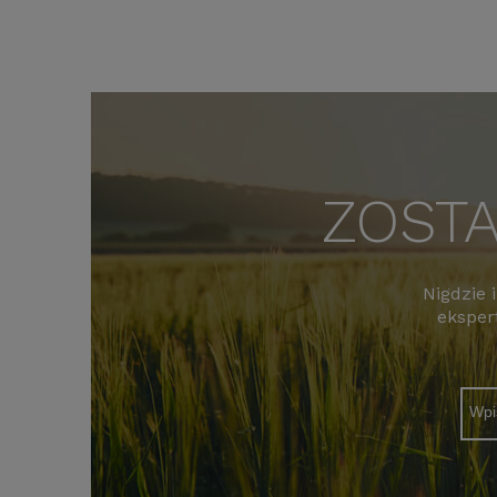
ZOSTA
Nigdzie 
eksper