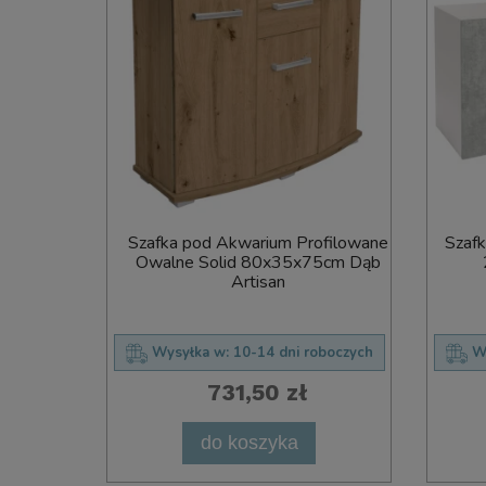
ofilowane
Szafka pod Akwarium Profilowane
Szafk
cm Beton
Owalne Solid 80x35x75cm Dąb
Artisan
oboczych
Wysyłka w:
10-14 dni roboczych
W
731,50 zł
do koszyka