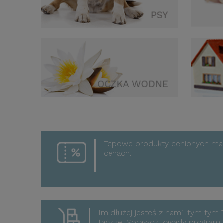
Topowe produkty cenionych ma
cenach.
Im dłużej jesteś z nami, tym tym
tańsze. Sprawdź zasady program