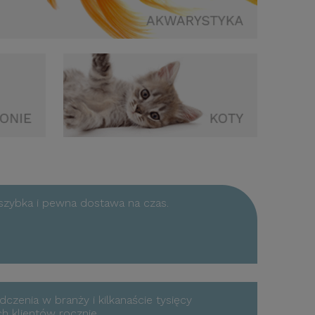
szybka i pewna dostawa na czas.
dczenia w branży i kilkanaście tysięcy
 klientów rocznie.