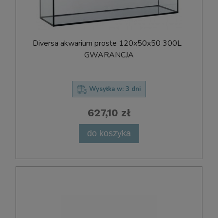
D​i​v​e​r​s​a​ ​a​k​w​a​r​i​u​m​ ​p​r​o​s​t​e​ ​120x​50x​50 300L ​ ​
G​W​A​R​A​N​C​J​A
Wysyłka w:
3 dni
627,10 zł
do koszyka