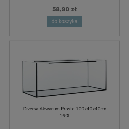
58,90 zł
do koszyka
D​i​v​e​r​s​a​ ​Ak​w​a​r​i​u​m​ ​P​r​o​s​t​e​ ​100x​40​x​40​cm
160l