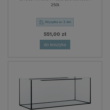
250l
Wysyłka w:
3 dni
551,00 zł
do koszyka