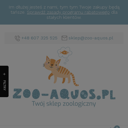
Im dłużej jesteś z nami, tym tym Twoje zakupy będą
tańsze.
Sprawdź zasady programu rabatowego
dla
stałych klientów.
+48 607 325 525
sklep@zoo-aquos.pl
FILTRY