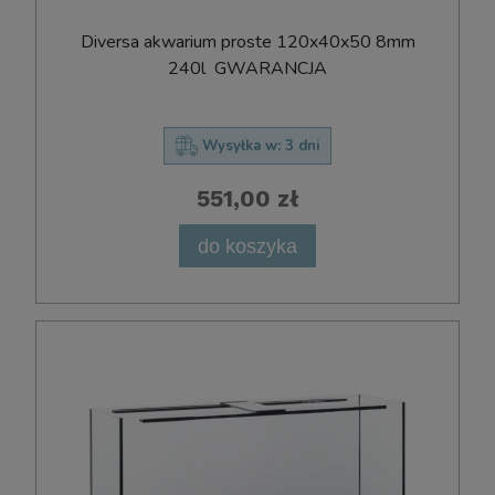
D​i​v​e​r​s​a​ ​a​k​w​a​r​i​u​m​ ​p​r​o​s​t​e​ ​120x​40​x​50 8mm
240l ​ ​G​W​A​R​A​N​C​J​A
Wysyłka w:
3 dni
551,00 zł
do koszyka