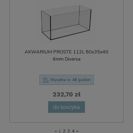
AKWARIUM PROSTE 112L 80x35x40
6mm Diversa
Wysyłka w:
48 godzin
232,70 zł
do koszyka
«
1
2
3
4
»