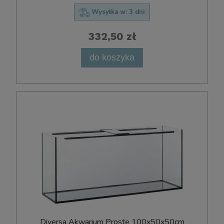
Wysyłka w:
3 dni
332,50 zł
do koszyka
D​i​v​e​r​s​a​ ​A​k​w​a​r​i​u​m​ ​P​r​o​s​t​e​ ​100x​50x​50cm