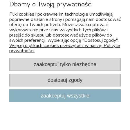
Dbamy o Twoją prywatność
Copyright 2026, Zoo-Aquos
Pliki cookies i pokrewne im technologie umożliwiają
Projekt i wdrożenie: INTLE
|
Sklep internetowy Shoper.pl
poprawne działanie strony i pomagają nam dostosować
ofertę do Twoich potrzeb. Możesz zaakceptować
wykorzystanie przez nas wszystkich tych plików i
przejść do sklepu lub dostosować użycie plików do
swoich preferencji, wybierając opcję "Dostosuj zgody".
Więcej o plikach cookies przeczytasz w naszej Polityce
prywatności.
zaakceptuj tylko niezbędne
U nas bezpiecznie kupisz leki OTC dla zwierząt. Nadzór sprawuje :
dostosuj zgody
Wojewódzki Inspektorat Weterynarii z/s w Siedlcach
Adres: Kazimierzowska 29 08-110 Siedlce
zaakceptuj wszystkie
Tel:+48 25 632 64 59
Fax:+48 25 632 55 84
E-mail:wiw@mazowsze.wiw.gov.pl
www:http://www.wiw.mazowsze.pl/
Sklep Zoologiczny Zoo-Aquos
NIP: 5241075829