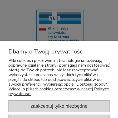
Dbamy o Twoją prywatność
U nas bezpiecznie kupisz leki OTC dla zwierząt. Nadzór sprawuje :
Wojewódzki Inspektorat Weterynarii z/s w Siedlcach
Pliki cookies i pokrewne im technologie umożliwiają
Adres: Kazimierzowska 29 08-110 Siedlce
poprawne działanie strony i pomagają nam dostosować
Tel:+48 25 632 64 59
ofertę do Twoich potrzeb. Możesz zaakceptować
Fax:+48 25 632 55 84
wykorzystanie przez nas wszystkich tych plików i
przejść do sklepu lub dostosować użycie plików do
E-mail:wiw@mazowsze.wiw.gov.pl
swoich preferencji, wybierając opcję "Dostosuj zgody".
www:http://www.wiw.mazowsze.pl/
Więcej o plikach cookies przeczytasz w naszej Polityce
prywatności.
Sklep Zoologiczny Zoo-Aquos
NIP: 5241075829
e-mail:
sklep@zoo-aquos.pl
zaakceptuj tylko niezbędne
tel.
+48 607 325 525