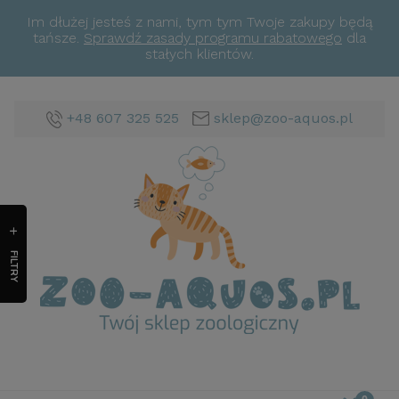
Im dłużej jesteś z nami, tym tym Twoje zakupy będą
tańsze.
Sprawdź zasady programu rabatowego
dla
stałych klientów.
+48 607 325 525
sklep@zoo-aquos.pl
FILTRY