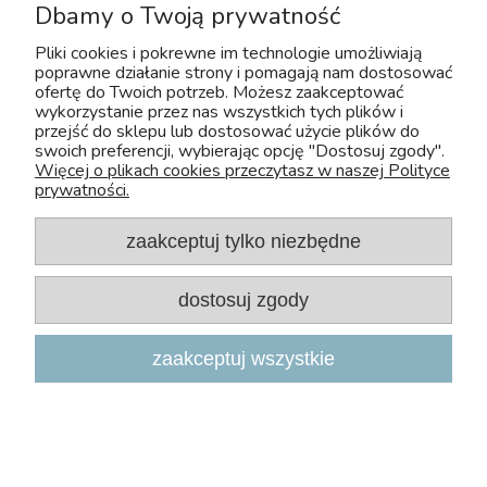
Dbamy o Twoją prywatność
Moje konto
Pliki cookies i pokrewne im technologie umożliwiają
poprawne działanie strony i pomagają nam dostosować
ofertę do Twoich potrzeb. Możesz zaakceptować
FAQ
wykorzystanie przez nas wszystkich tych plików i
przejść do sklepu lub dostosować użycie plików do
swoich preferencji, wybierając opcję "Dostosuj zgody".
Więcej o plikach cookies przeczytasz w naszej Polityce
prywatności.
zaakceptuj tylko niezbędne
Copyright 2026, Zoo-Aquos
dostosuj zgody
Projekt i wdrożenie: INTLE
|
Sklep internetowy Shoper.pl
zaakceptuj wszystkie