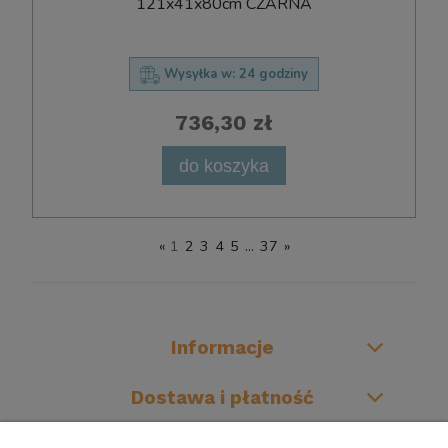
121x41x80cm CZARNA
Wysyłka w:
24 godziny
736,30 zł
do koszyka
«
1
2
3
4
5
...
37
»
Informacje
Dostawa i płatność
O firmie