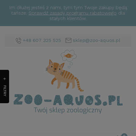
Im dłużej jesteś z nami, tym tym Twoje zakupy będą
tańsze.
Sprawdź zasady programu rabatowego
dla
stałych klientów.
+48 607 325 525
sklep@zoo-aquos.pl
FILTRY