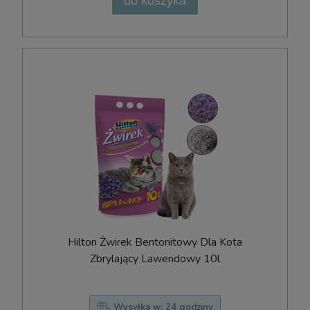
do koszyka
Hilton Żwirek Bentonitowy Dla Kota
Zbrylający Lawendowy 10l
Wysyłka w:
24 godziny