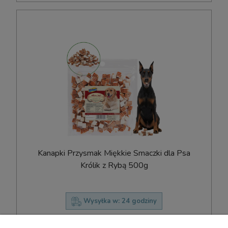
Kanapki Przysmak Miękkie Smaczki dla Psa
Królik z Rybą 500g
Wysyłka w:
24 godziny
23,20 zł