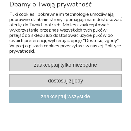
Dbamy o Twoją prywatność
do koszyka
Pliki cookies i pokrewne im technologie umożliwiają
poprawne działanie strony i pomagają nam dostosować
ofertę do Twoich potrzeb. Możesz zaakceptować
wykorzystanie przez nas wszystkich tych plików i
«
1
2
3
4
5
»
przejść do sklepu lub dostosować użycie plików do
swoich preferencji, wybierając opcję "Dostosuj zgody".
Więcej o plikach cookies przeczytasz w naszej Polityce
prywatności.
Informacje
zaakceptuj tylko niezbędne
Dostawa i płatność
dostosuj zgody
O firmie
zaakceptuj wszystkie
Moje konto
FAQ