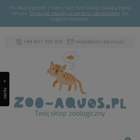
Im dłużej jesteś z nami, tym tym Twoje zakupy będą
tańsze.
Sprawdź zasady programu rabatowego
dla
stałych klientów.
+48 607 325 525
sklep@zoo-aquos.pl
FILTRY