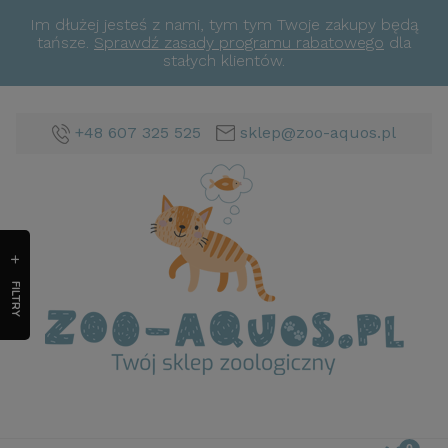
Im dłużej jesteś z nami, tym tym Twoje zakupy będą
tańsze.
Sprawdź zasady programu rabatowego
dla
stałych klientów.
+48 607 325 525
sklep@zoo-aquos.pl
FILTRY