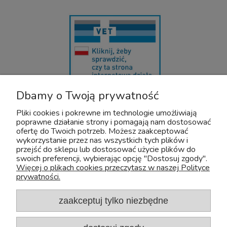
Dbamy o Twoją prywatność
U nas bezpiecznie kupisz leki OTC dla zwierząt. Nadzór sprawuje :
Wojewódzki Inspektorat Weterynarii z/s w Siedlcach
Pliki cookies i pokrewne im technologie umożliwiają
Adres: Kazimierzowska 29 08-110 Siedlce
poprawne działanie strony i pomagają nam dostosować
Tel:+48 25 632 64 59
ofertę do Twoich potrzeb. Możesz zaakceptować
Fax:+48 25 632 55 84
wykorzystanie przez nas wszystkich tych plików i
przejść do sklepu lub dostosować użycie plików do
E-mail:wiw@mazowsze.wiw.gov.pl
swoich preferencji, wybierając opcję "Dostosuj zgody".
www:http://www.wiw.mazowsze.pl/
Więcej o plikach cookies przeczytasz w naszej Polityce
prywatności.
Sklep Zoologiczny Zoo-Aquos
NIP: 5241075829
e-mail:
sklep@zoo-aquos.pl
zaakceptuj tylko niezbędne
tel.
+48 607 325 525
ul. Nieszawska 4A, 03-382 Warszawa