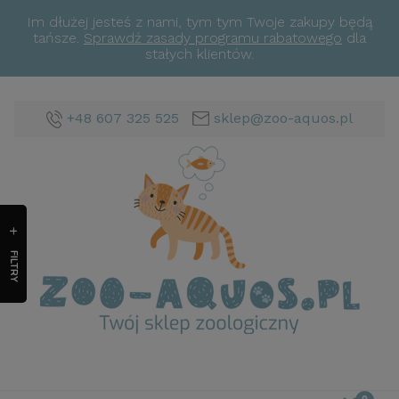
Im dłużej jesteś z nami, tym tym Twoje zakupy będą
tańsze.
Sprawdź zasady programu rabatowego
dla
stałych klientów.
+48 607 325 525
sklep@zoo-aquos.pl
FILTRY