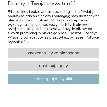
Dbamy o Twoją prywatność
Moje konto
Pliki cookies i pokrewne im technologie umożliwiają
poprawne działanie strony i pomagają nam dostosować
FAQ
ofertę do Twoich potrzeb. Możesz zaakceptować
wykorzystanie przez nas wszystkich tych plików i
przejść do sklepu lub dostosować użycie plików do
swoich preferencji, wybierając opcję "Dostosuj zgody".
Więcej o plikach cookies przeczytasz w naszej Polityce
prywatności.
zaakceptuj tylko niezbędne
Copyright 2026, Zoo-Aquos
dostosuj zgody
Projekt i wdrożenie: INTLE
|
Sklep internetowy Shoper.pl
zaakceptuj wszystkie