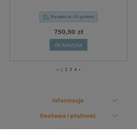
Wysyłka w:
24 godziny
750,50 zł
do koszyka
«
1
2
3
4
»
Informacje
Dostawa i płatność
O firmie