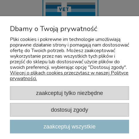
Dbamy o Twoją prywatność
Pliki cookies i pokrewne im technologie umożliwiają
poprawne działanie strony i pomagają nam dostosować
U nas bezpiecznie kupisz leki OTC dla zwierząt. Nadzór sprawuje :
ofertę do Twoich potrzeb. Możesz zaakceptować
wykorzystanie przez nas wszystkich tych plików i
Wojewódzki Inspektorat Weterynarii z/s w Siedlcach
przejść do sklepu lub dostosować użycie plików do
Adres: Kazimierzowska 29 08-110 Siedlce
swoich preferencji, wybierając opcję "Dostosuj zgody".
Tel:+48 25 632 64 59
Więcej o plikach cookies przeczytasz w naszej Polityce
Fax:+48 25 632 55 84
prywatności.
E-mail:wiw@mazowsze.wiw.gov.pl
www:http://www.wiw.mazowsze.pl/
zaakceptuj tylko niezbędne
Sklep Zoologiczny Zoo-Aquos
NIP: 5241075829
dostosuj zgody
e-mail:
sklep@zoo-aquos.pl
tel.
+48 607 325 525
zaakceptuj wszystkie
ul. Nieszawska 4A, 03-382 Warszawa
Poniedziałek - Piątek 10:00 - 18:00