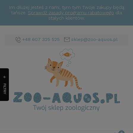
Im dłużej jesteś z nami, tym tym Twoje zakupy będą
tańsze.
Sprawdź zasady programu rabatowego
dla
stałych klientów.
+48 607 325 525
sklep@zoo-aquos.pl
FILTRY