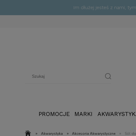
Im dłużej jesteś z nami, t
PROMOCJE
MARKI
AKWARYSTYK
»
»
»
Akwarystyka
Akcesoria Akwarystyczne
Sól d