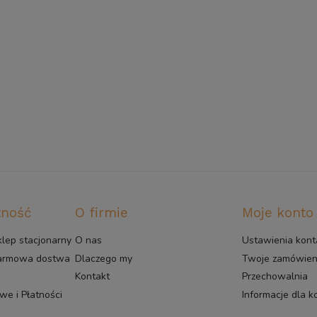
tność
O firmie
Moje konto
klep stacjonarny
O nas
Ustawienia kont
darmowa dostwa
Dlaczego my
Twoje zamówien
Kontakt
Przechowalnia
e i Płatności
Informacje dla 