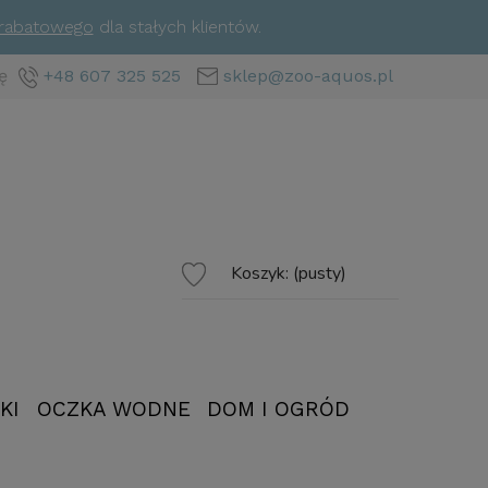
 rabatowego
dla stałych klientów.
ę
+48 607 325 525
sklep@zoo-aquos.pl
Koszyk:
(pusty)
KI
OCZKA WODNE
DOM I OGRÓD