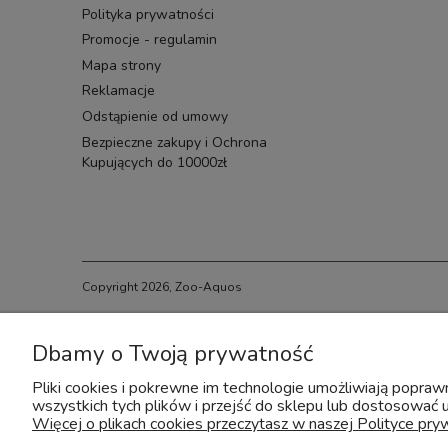
Polityka prywatności
Promocje - regulamin
Mapa strony
Reklamacje
Odstąpienie od umowy
Bezpieczne zakupy i Ochrona
Kupujących do 10000zł
Copyright 2026, Zoo-Aquos
Dbamy o Twoją prywatność
Pliki cookies i pokrewne im technologie umożliwiają popra
wszystkich tych plików i przejść do sklepu lub dostosować u
Więcej o plikach cookies przeczytasz w naszej Polityce pry