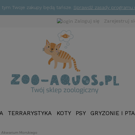
ym tym Twoje zakupy będą tańsze.
Sprawdź zasady programu
Zaloguj się
Zarejestruj si
A
TERRARYSTYKA
KOTY
PSY
GRYZONIE I PTA
NOWOŚCI
o Akwarium Morskiego