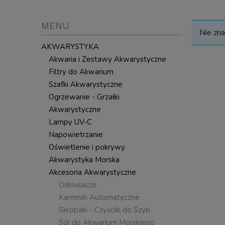
MENU
Nie zna
AKWARYSTYKA
Akwaria i Zestawy Akwarystyczne
Filtry do Akwarium
Szafki Akwarystyczne
Ogrzewanie - Grzałki
Akwarystyczne
Lampy UV-C
Napowietrzanie
Oświetlenie i pokrywy
Akwarystyka Morska
Akcesoria Akwarystyczne
Odmulacze
Karmniki Automatyczne
Skrobaki - Czyściki do Szyb
Sól do Akwarium Morskiego