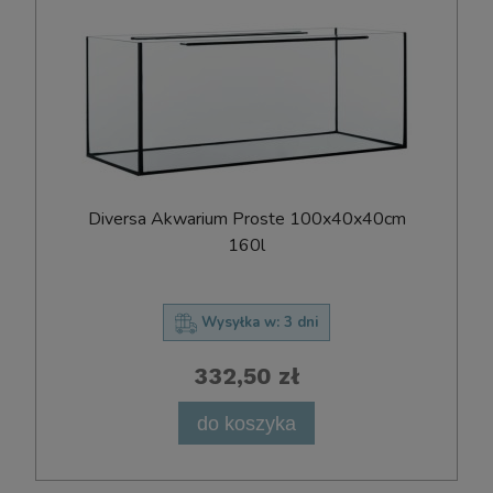
D​i​v​e​r​s​a​ ​Ak​w​a​r​i​u​m​ ​P​r​o​s​t​e​ ​100x​40​x​40​cm
160l
Wysyłka w:
3 dni
332,50 zł
do koszyka