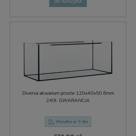
do koszyka
D​i​v​e​r​s​a​ ​a​k​w​a​r​i​u​m​ ​p​r​o​s​t​e​ ​120x​40​x​50 8mm
240l ​ ​G​W​A​R​A​N​C​J​A
Wysyłka w:
3 dni