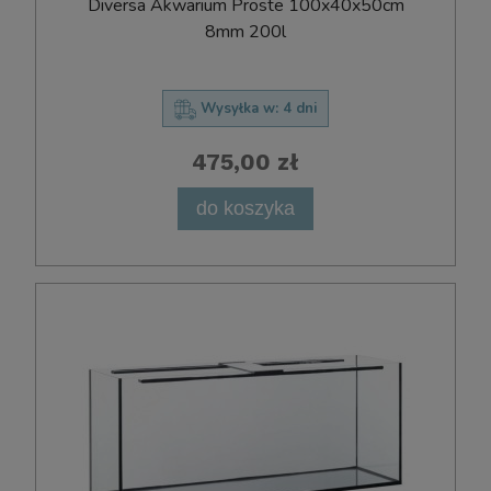
D​i​v​e​r​s​a​ ​A​k​w​a​r​i​u​m​ ​P​r​o​s​t​e​ ​100x​40​x​50cm
8mm 200l
Wysyłka w:
4 dni
475,00 zł
do koszyka