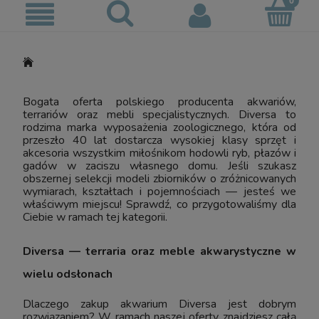
Bogata oferta polskiego producenta akwariów,
terrariów oraz mebli specjalistycznych. Diversa to
rodzima marka wyposażenia zoologicznego, która od
przeszło 40 lat dostarcza wysokiej klasy sprzęt i
akcesoria wszystkim miłośnikom hodowli ryb, płazów i
gadów w zaciszu własnego domu. Jeśli szukasz
obszernej selekcji modeli zbiorników o zróżnicowanych
wymiarach, kształtach i pojemnościach — jesteś we
właściwym miejscu! Sprawdź, co przygotowaliśmy dla
Ciebie w ramach tej kategorii.
Diversa — terraria oraz meble akwarystyczne w
wielu odsłonach
Dlaczego zakup akwarium Diversa jest dobrym
rozwiązaniem? W ramach naszej oferty znajdziesz całą