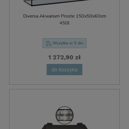
D​i​v​e​r​s​a​ ​Ak​w​a​r​i​u​m​ ​P​r​o​s​t​e​ ​150x​50x​60cm
450l
Wysyłka w:
5 dni
1 272,90 zł
do koszyka