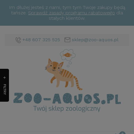
Im dłużej jesteś z nami, tym tym Twoje zakupy będą
tańsze.
Sprawdź zasady programu rabatowego
dla
stałych klientów.
+48 607 325 525
sklep@zoo-aquos.pl
FILTRY