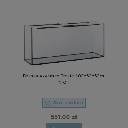
D​i​v​e​r​s​a​ ​A​k​w​a​r​i​u​m​ ​P​r​o​s​t​e​ ​100x​50x​50cm
250l
Wysyłka w:
3 dni
551,00 zł