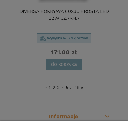
DIVERSA POKRYWA 60X30 PROSTA LED
12W CZARNA
Wysyłka w:
24 godziny
171,00 zł
do koszyka
«
1
2
3
4
5
...
48
»
Informacje