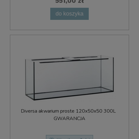
551,00 zł
do koszyka
D​i​v​e​r​s​a​ ​a​k​w​a​r​i​u​m​ ​p​r​o​s​t​e​ ​120x​50x​50 300L ​ ​
G​W​A​R​A​N​C​J​A