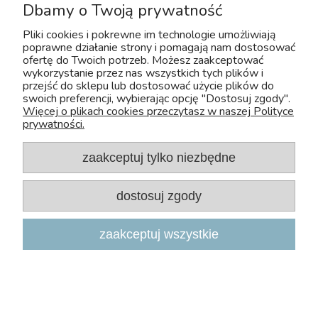
Dostawa i płatność
Dbamy o Twoją prywatność
Pliki cookies i pokrewne im technologie umożliwiają
O firmie
poprawne działanie strony i pomagają nam dostosować
ofertę do Twoich potrzeb. Możesz zaakceptować
wykorzystanie przez nas wszystkich tych plików i
Moje konto
przejść do sklepu lub dostosować użycie plików do
swoich preferencji, wybierając opcję "Dostosuj zgody".
FAQ
Więcej o plikach cookies przeczytasz w naszej Polityce
prywatności.
zaakceptuj tylko niezbędne
dostosuj zgody
zaakceptuj wszystkie
Copyright 2026, Zoo-Aquos
Projekt i wdrożenie: INTLE
|
Sklep internetowy Shoper.pl