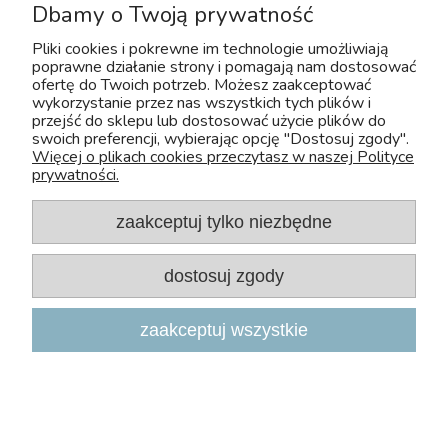
Dbamy o Twoją prywatność
Moje konto
Pliki cookies i pokrewne im technologie umożliwiają
poprawne działanie strony i pomagają nam dostosować
FAQ
ofertę do Twoich potrzeb. Możesz zaakceptować
wykorzystanie przez nas wszystkich tych plików i
przejść do sklepu lub dostosować użycie plików do
swoich preferencji, wybierając opcję "Dostosuj zgody".
Więcej o plikach cookies przeczytasz w naszej Polityce
prywatności.
zaakceptuj tylko niezbędne
Copyright 2026, Zoo-Aquos
dostosuj zgody
Projekt i wdrożenie: INTLE
|
Sklep internetowy Shoper.pl
zaakceptuj wszystkie