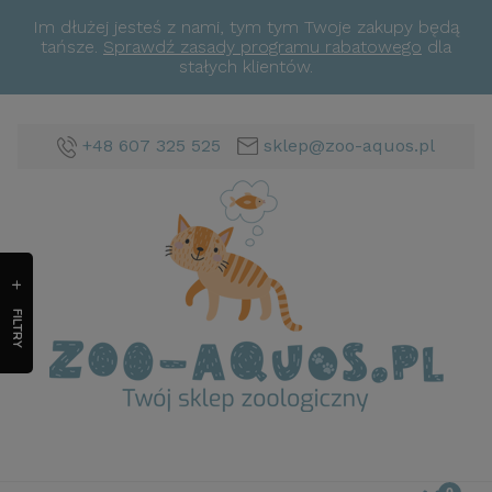
Im dłużej jesteś z nami, tym tym Twoje zakupy będą
tańsze.
Sprawdź zasady programu rabatowego
dla
stałych klientów.
+48 607 325 525
sklep@zoo-aquos.pl
FILTRY