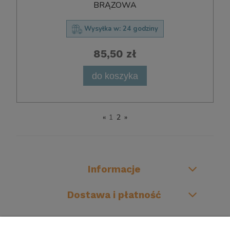
BRĄZOWA
Wysyłka w:
24 godziny
85,50 zł
do koszyka
«
1
2
»
Informacje
Dostawa i płatność
O firmie