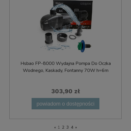
Hsbao FP-8000 Wydajna Pompa Do Oczka
Wodnego, Kaskady, Fontanny 70W h=6m
303,90 zł
powiadom o dostępności
«
1
2
3
4
»