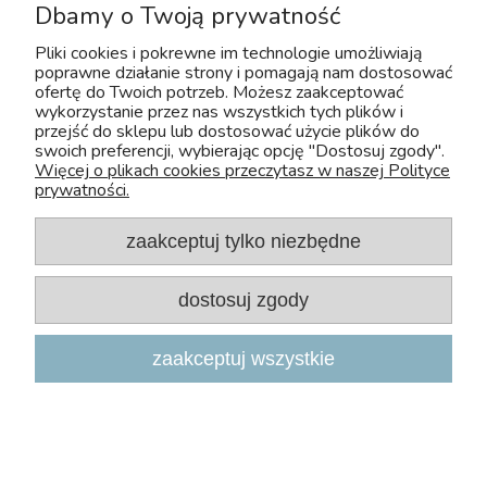
Dbamy o Twoją prywatność
Copyright 2026, Zoo-Aquos
Projekt i wdrożenie: INTLE
|
Sklep internetowy Shoper.pl
Pliki cookies i pokrewne im technologie umożliwiają
poprawne działanie strony i pomagają nam dostosować
ofertę do Twoich potrzeb. Możesz zaakceptować
wykorzystanie przez nas wszystkich tych plików i
przejść do sklepu lub dostosować użycie plików do
swoich preferencji, wybierając opcję "Dostosuj zgody".
Więcej o plikach cookies przeczytasz w naszej Polityce
prywatności.
zaakceptuj tylko niezbędne
U nas bezpiecznie kupisz leki OTC dla zwierząt. Nadzór sprawuje :
dostosuj zgody
Wojewódzki Inspektorat Weterynarii z/s w Siedlcach
Adres: Kazimierzowska 29 08-110 Siedlce
Tel:+48 25 632 64 59
zaakceptuj wszystkie
Fax:+48 25 632 55 84
E-mail:wiw@mazowsze.wiw.gov.pl
www:http://www.wiw.mazowsze.pl/
Sklep Zoologiczny Zoo-Aquos
NIP: 5241075829