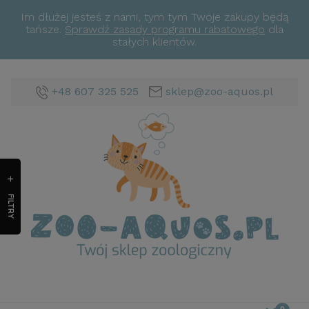
Im dłużej jesteś z nami, tym tym Twoje zakupy będą
tańsze.
Sprawdź zasady programu rabatowego
dla
stałych klientów.
+48 607 325 525
sklep@zoo-aquos.pl
FILTRY