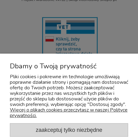
Dbamy o Twoją prywatność
U nas bezpiecznie kupisz leki OTC dla zwierząt. Nadzór sprawuje :
Wojewódzki Inspektorat Weterynarii z/s w Siedlcach
Pliki cookies i pokrewne im technologie umożliwiają
Adres: Kazimierzowska 29 08-110 Siedlce
poprawne działanie strony i pomagają nam dostosować
Tel:+48 25 632 64 59
ofertę do Twoich potrzeb. Możesz zaakceptować
Fax:+48 25 632 55 84
wykorzystanie przez nas wszystkich tych plików i
przejść do sklepu lub dostosować użycie plików do
E-mail:wiw@mazowsze.wiw.gov.pl
swoich preferencji, wybierając opcję "Dostosuj zgody".
www:http://www.wiw.mazowsze.pl/
Więcej o plikach cookies przeczytasz w naszej Polityce
prywatności.
Sklep Zoologiczny Zoo-Aquos
NIP: 5241075829
e-mail:
sklep@zoo-aquos.pl
zaakceptuj tylko niezbędne
tel.
+48 607 325 525