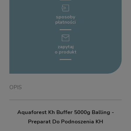
ideaPet Naturalny Przysmak Gryzak dla Psa Penis
Comfy Przy
Wołowy Cięty 12cm 2szt.
Drobio
sposoby
płatności
Wysyłka w:
24 godziny
19,00 zł
15,00 zł
zapytaj
o produkt
do koszyka
OPIS
Aquaforest Kh Buffer 5000g Balling -
Preparat Do Podnoszenia KH