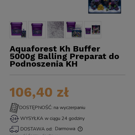
Aquaforest Kh Buffer
5000g Balling Preparat do
Podnoszenia KH
BIOKLAR 
Sun CPF-2500 Samoczyszczący FILTR Ciśnieniowy
106,40 zł
o Oczka z Lampą UV Sterylizator na Glony UV-C
11W do 6000L
DOSTĘPNOŚĆ: na wyczerpaniu
WYSYŁKA w ciągu 24 godziny
399,00 zł
Darmowa
DOSTAWA od:
powiadom o dostępności
Cena nie zawiera ewentualnych kosztów płatności