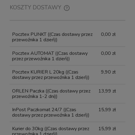
KOSZTY DOSTAWY
CENA NIE ZAWIERA EWENTUALNYCH KOSZTÓW
Szafka pod Akwarium Proste Elitte 200x80x90
Szafka p
PŁATNOŚCI
Biały-Beton
Pocztex PUNKT
((Czas dostawy przez
0,00 zł
przewoźnika 1 dzień))
Wysyłka w:
10-14 dni roboczych
Pocztex AUTOMAT
((Czas dostawy
0,00 zł
3 058,00 zł
przez przewoźnika 1 dzień))
do koszyka
Pocztex KURIER L 20kg
((Czas
9,90 zł
dostawy przez przewoźnika 1 dzień))
ORLEN Paczka
((Czas dostawy przez
13,99 zł
przewoźnika 1-2 dni))
InPost Paczkomat 24/7
((Czas
15,99 zł
dostawy przez przewoźnika 1 dzień))
Kurier do 30kg
((Czas dostawy przez
15,99 zł
przewoźnika 1 dzień))