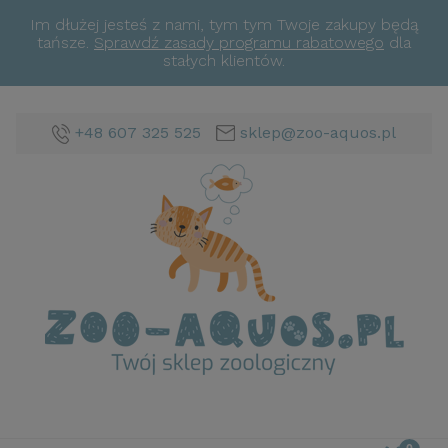
Im dłużej jesteś z nami, tym tym Twoje zakupy będą
tańsze.
Sprawdź zasady programu rabatowego
dla
stałych klientów.
+48 607 325 525
sklep@zoo-aquos.pl