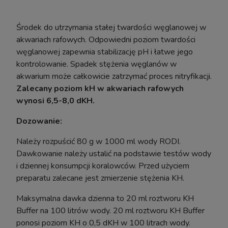
Środek do utrzymania stałej twardości węglanowej w
akwariach rafowych. Odpowiedni poziom twardości
węglanowej zapewnia stabilizację pH i łatwe jego
kontrolowanie. Spadek stężenia węglanów w
akwarium może całkowicie zatrzymać proces nitryfikacji.
Zalecany poziom kH w akwariach rafowych
wynosi 6,5-8,0 dKH.
Dozowanie:
Pinceta Pęseta Prosta Hobby Tool 30cm
Należy rozpuścić 80 g w 1000 ml wody RODI.
Aquafores
Dawkowanie należy ustalić na podstawie testów wody
i dziennej konsumpcji koralowców. Przed użyciem
preparatu zalecane jest zmierzenie stężenia KH.
13,99 zł
Maksymalna dawka dzienna to 20 ml roztworu KH
17,10 zł
Cena regularna:
Buffer na 100 litrów wody. 20 ml roztworu KH Buffer
17,10 zł
Najniższa cena:
ponosi poziom KH o 0,5 dKH w 100 litrach wody.