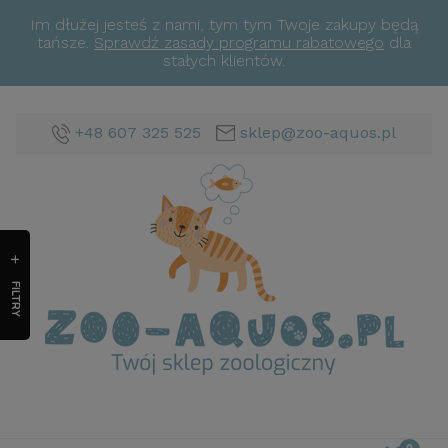
Im dłużej jesteś z nami, tym tym Twoje zakupy będą
tańsze.
Sprawdź zasady programu rabatowego
dla
stałych klientów.
+48 607 325 525
sklep@zoo-aquos.pl
FILTRY