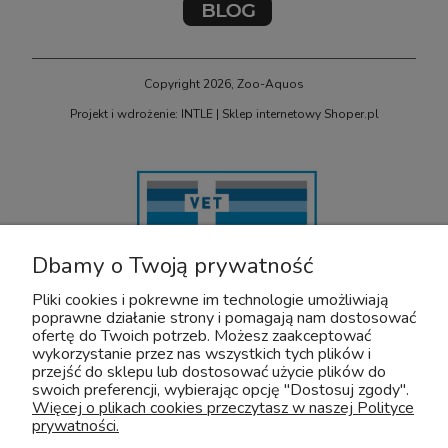
Copyright 2026, Zoo-Aquos
Projekt i wdrożenie: INTLE
|
Sklep internetowy Shoper.pl
Dbamy o Twoją prywatność
Pliki cookies i pokrewne im technologie umożliwiają
poprawne działanie strony i pomagają nam dostosować
U nas bezpiecznie kupisz leki OTC dla zwierząt. Nadzór sprawuje :
ofertę do Twoich potrzeb. Możesz zaakceptować
wykorzystanie przez nas wszystkich tych plików i
Wojewódzki Inspektorat Weterynarii z/s w Siedlcach
przejść do sklepu lub dostosować użycie plików do
Adres: Kazimierzowska 29 08-110 Siedlce
swoich preferencji, wybierając opcję "Dostosuj zgody".
Tel:+48 25 632 64 59
Więcej o plikach cookies przeczytasz w naszej Polityce
Fax:+48 25 632 55 84
prywatności.
E-mail:wiw@mazowsze.wiw.gov.pl