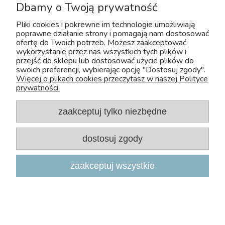
Dbamy o Twoją prywatność
Pliki cookies i pokrewne im technologie umożliwiają
Copyright 2026, Zoo-Aquos
poprawne działanie strony i pomagają nam dostosować
ofertę do Twoich potrzeb. Możesz zaakceptować
Projekt i wdrożenie: INTLE
|
Sklep internetowy Shoper.pl
wykorzystanie przez nas wszystkich tych plików i
przejść do sklepu lub dostosować użycie plików do
swoich preferencji, wybierając opcję "Dostosuj zgody".
Więcej o plikach cookies przeczytasz w naszej Polityce
prywatności.
zaakceptuj tylko niezbędne
dostosuj zgody
U nas bezpiecznie kupisz leki OTC dla zwierząt. Nadzór sprawuje :
zaakceptuj wszystkie
Wojewódzki Inspektorat Weterynarii z/s w Siedlcach
Adres: Kazimierzowska 29 08-110 Siedlce
Tel:+48 25 632 64 59
Fax:+48 25 632 55 84
E-mail:wiw@mazowsze.wiw.gov.pl
www:http://www.wiw.mazowsze.pl/