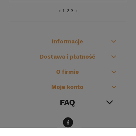
«
1
2
3
»
Informacje
Dostawa i płatność
O firmie
Moje konto
FAQ