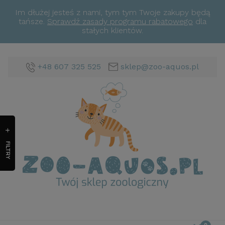
Im dłużej jesteś z nami, tym tym Twoje zakupy będą
tańsze.
Sprawdź zasady programu rabatowego
dla
stałych klientów.
+48 607 325 525
sklep@zoo-aquos.pl
FILTRY