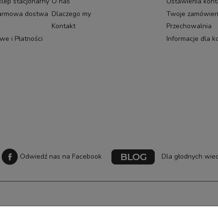
klep stacjonarny
O nas
Ustawienia kont
darmowa dostwa
Dlaczego my
Twoje zamówien
Kontakt
Przechowalnia
e i Płatności
Informacje dla 
Odwiedź nas na Facebook
Dla głodnych wied