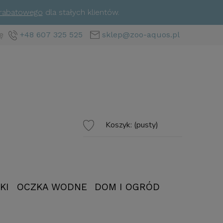
 rabatowego
dla stałych klientów.
ę
+48 607 325 525
sklep@zoo-aquos.pl
Koszyk:
(pusty)
KI
OCZKA WODNE
DOM I OGRÓD