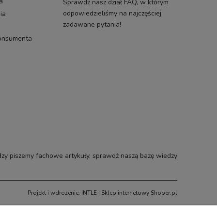
a
Sprawdź nasz dział FAQ, w którym
odpowiedzieliśmy na najczęściej
ia
zadawane pytania!
konsumenta
zy piszemy fachowe artykuły, sprawdź naszą bazę wiedzy
Projekt i wdrożenie: INTLE
|
Sklep internetowy Shoper.pl