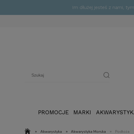
Im dłużej jesteś z nami, t
PROMOCJE
MARKI
AKWARYSTYK
»
»
»
Akwarystyka
Akwarystyka Morska
Podłoża