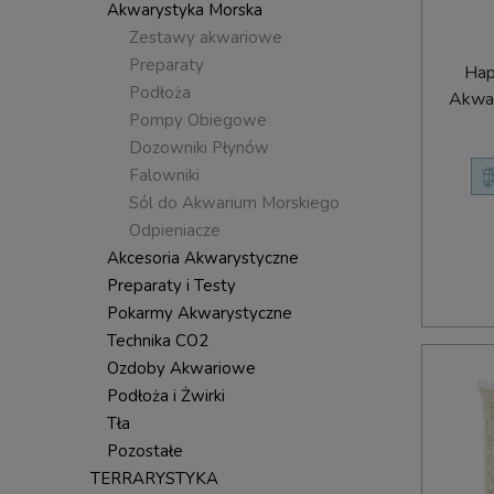
Akwarystyka Morska
Zestawy akwariowe
Preparaty
Hap
Podłoża
Akwar
Pompy Obiegowe
Dozowniki Płynów
Falowniki
Sól do Akwarium Morskiego
Odpieniacze
Akcesoria Akwarystyczne
Preparaty i Testy
Pokarmy Akwarystyczne
Technika CO2
Ozdoby Akwariowe
Podłoża i Żwirki
Tła
Pozostałe
TERRARYSTYKA