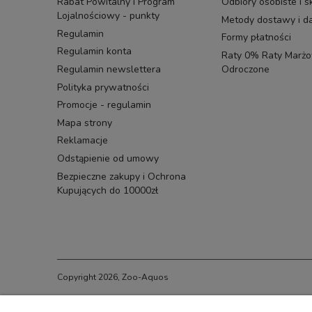
Rabat Powitalny i Program
Odbiory osobiste i s
Lojalnościowy - punkty
Metody dostawy i 
Regulamin
Formy płatności
Regulamin konta
Raty 0% Raty Marżow
Regulamin newslettera
Odroczone
Polityka prywatności
Promocje - regulamin
Mapa strony
Reklamacje
Odstąpienie od umowy
Bezpieczne zakupy i Ochrona
Kupujących do 10000zł
Copyright 2026, Zoo-Aquos