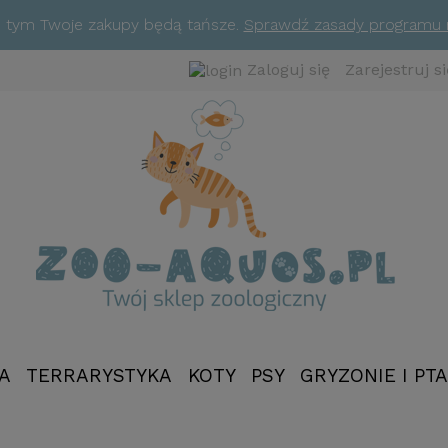
ym tym Twoje zakupy będą tańsze.
Sprawdź zasady programu
Zaloguj się
Zarejestruj si
A
TERRARYSTYKA
KOTY
PSY
GRYZONIE I PTA
NOWOŚCI