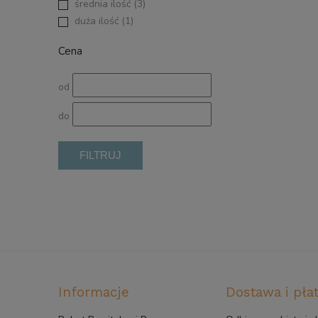
średnia ilość
(3)
duża ilość
(1)
Cena
od
do
FILTRUJ
Informacje
Dostawa i pła