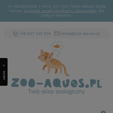
Im dłużej jesteś z nami, tym tym Twoje zakupy będą
tańsze.
Sprawdź zasady programu rabatowego
dla
stałych klientów.
+48 607 325 525
sklep@zoo-aquos.pl
FILTRY