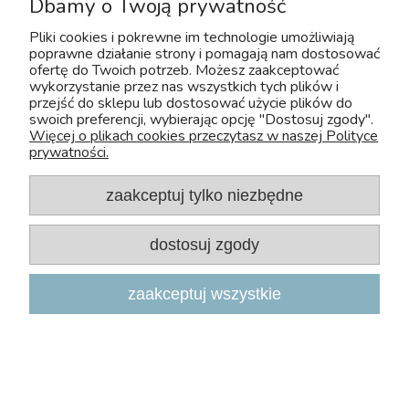
Dbamy o Twoją prywatność
Pliki cookies i pokrewne im technologie umożliwiają
poprawne działanie strony i pomagają nam dostosować
U nas bezpiecznie kupisz leki OTC dla zwierząt. Nadzór sprawuje :
ofertę do Twoich potrzeb. Możesz zaakceptować
wykorzystanie przez nas wszystkich tych plików i
Wojewódzki Inspektorat Weterynarii z/s w Siedlcach
przejść do sklepu lub dostosować użycie plików do
Adres: Kazimierzowska 29 08-110 Siedlce
swoich preferencji, wybierając opcję "Dostosuj zgody".
Tel:+48 25 632 64 59
Więcej o plikach cookies przeczytasz w naszej Polityce
Fax:+48 25 632 55 84
prywatności.
E-mail:wiw@mazowsze.wiw.gov.pl
www:http://www.wiw.mazowsze.pl/
zaakceptuj tylko niezbędne
Sklep Zoologiczny Zoo-Aquos
NIP: 5241075829
dostosuj zgody
e-mail:
sklep@zoo-aquos.pl
tel.
+48 607 325 525
zaakceptuj wszystkie
ul. Nieszawska 4A, 03-382 Warszawa
Poniedziałek - Piątek 10:00 - 18:00
ul. Klasztorna 13A, 05-170 Zakroczym (przy trasie S7 Warszawa – Gdańsk)
Poniedziałek - Piątek 09:00 - 17:00