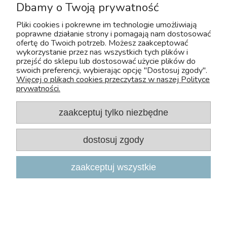
Dbamy o Twoją prywatność
Pliki cookies i pokrewne im technologie umożliwiają
poprawne działanie strony i pomagają nam dostosować
ofertę do Twoich potrzeb. Możesz zaakceptować
wykorzystanie przez nas wszystkich tych plików i
Szafka pod Akwarium Proste Comfort
przejść do sklepu lub dostosować użycie plików do
150x50x67cm Biała
swoich preferencji, wybierając opcję "Dostosuj zgody".
Więcej o plikach cookies przeczytasz w naszej Polityce
prywatności.
zaakceptuj tylko niezbędne
845,50 zł
do koszyka
dostosuj zgody
zaakceptuj wszystkie