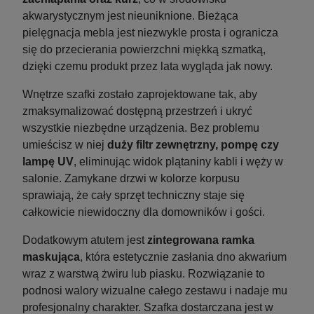
akwarystycznym jest nieuniknione. Bieżąca
pielęgnacja mebla jest niezwykle prosta i ogranicza
się do przecierania powierzchni miękką szmatką,
dzięki czemu produkt przez lata wygląda jak nowy.
Wnętrze szafki zostało zaprojektowane tak, aby
zmaksymalizować dostępną przestrzeń i ukryć
wszystkie niezbędne urządzenia. Bez problemu
umieścisz w niej
duży filtr zewnętrzny, pompę czy
lampę UV
, eliminując widok plątaniny kabli i węży w
salonie. Zamykane drzwi w kolorze korpusu
sprawiają, że cały sprzęt techniczny staje się
całkowicie niewidoczny dla domowników i gości.
Dodatkowym atutem jest
zintegrowana ramka
maskująca
, która estetycznie zasłania dno akwarium
wraz z warstwą żwiru lub piasku. Rozwiązanie to
podnosi walory wizualne całego zestawu i nadaje mu
profesjonalny charakter. Szafka dostarczana jest w