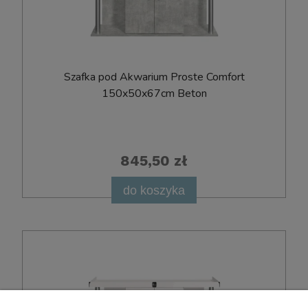
Szafka pod Akwarium Proste Comfort
150x50x67cm Beton
845,50 zł
do koszyka