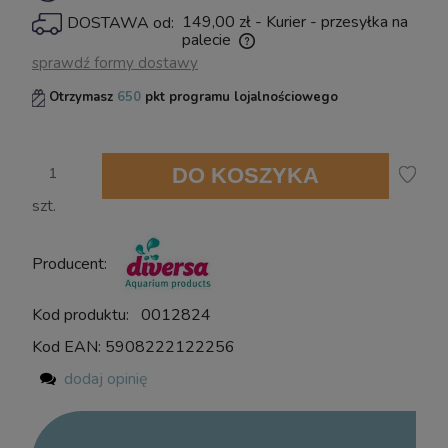
powiadom o dostępności
149,00 zł
- Kurier - przesyłka na
DOSTAWA od:
palecie
Cena nie zawiera ewentualnych kosztów płatności
sprawdź formy dostawy
Otrzymasz
650
pkt programu lojalnościowego
DO KOSZYKA
szt.
Producent:
Kod produktu:
0012824
Kod EAN:
5908222122256
dodaj opinię