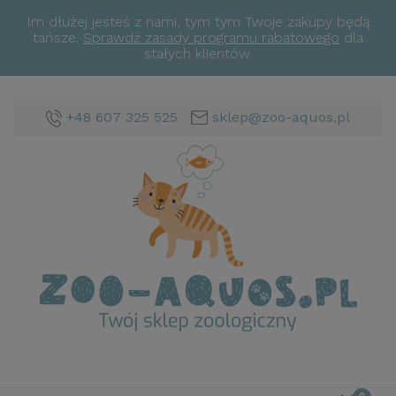
Im dłużej jesteś z nami, tym tym Twoje zakupy będą
tańsze.
Sprawdź zasady programu rabatowego
dla
stałych klientów.
+48 607 325 525
sklep@zoo-aquos.pl