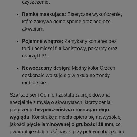
czyszczenie.
powiadom o dostępności
Ramka maskująca:
Estetyczne wykończenie,
które zakrywa dolną spoinę oraz podłoże
akwarium.
Pojemne wnętrze:
Zamykany kontener bez
trudu pomieści filtr kanistrowy, pokarmy oraz
osprzęt UV.
Nowoczesny design:
Modny kolor Orzech
doskonale wpisuje się w aktualne trendy
meblarskie.
Szafka z serii Comfort została zaprojektowana
specjalnie z myślą o akwarystach, którzy cenią
połączenie
bezpieczeństwa i nienagannego
wyglądu
. Konstrukcja mebla opiera się na wysokiej
jakości
płycie laminowanej o grubości 18 mm
, co
gwarantuje stabilność nawet przy pełnym obciążeniu