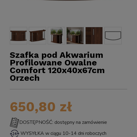
Szafka pod Akwarium
Profilowane Owalne
Comfort 120x40x67cm
Orzech
BIOKLAR 
Sun CPF-2500 Samoczyszczący FILTR Ciśnieniowy
o Oczka z Lampą UV Sterylizator na Glony UV-C
11W do 6000L
650,80 zł
DOSTĘPNOŚĆ: dostępny na zamówienie
399,00 zł
WYSYŁKA w ciągu 10-14 dni roboczych