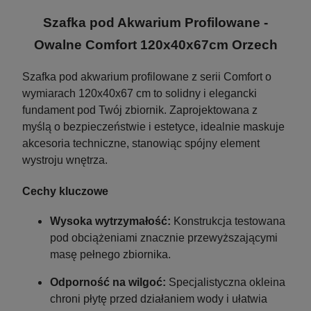
Szafka pod Akwarium Profilowane -
Owalne Comfort 120x40x67cm Orzech
Szafka pod akwarium profilowane z serii Comfort o
wymiarach 120x40x67 cm to solidny i elegancki
fundament pod Twój zbiornik. Zaprojektowana z
myślą o bezpieczeństwie i estetyce, idealnie maskuje
akcesoria techniczne, stanowiąc spójny element
wystroju wnętrza.
Pinceta Pęseta Prosta Hobby Tool 30cm
Cechy kluczowe
Aquafores
Wysoka wytrzymałość:
Konstrukcja testowana
pod obciążeniami znacznie przewyższającymi
masę pełnego zbiornika.
13,99 zł
Odporność na wilgoć:
Specjalistyczna okleina
17,10 zł
Cena regularna:
chroni płytę przed działaniem wody i ułatwia
17,10 zł
Najniższa cena: