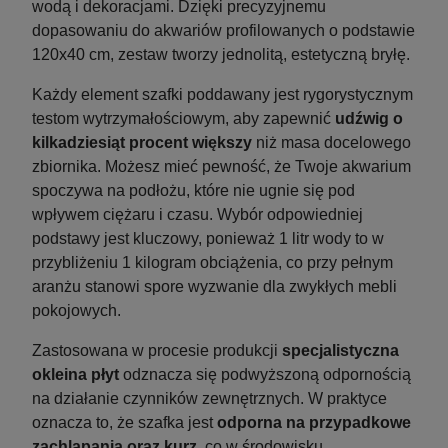
wodą i dekoracjami. Dzięki precyzyjnemu
dopasowaniu do akwariów profilowanych o podstawie
120x40 cm, zestaw tworzy jednolitą, estetyczną bryłę.
Szafka pod Akwarium Proste Elitte 200x60x90
Szafka p
Biały-Czarny
Każdy element szafki poddawany jest rygorystycznym
testom wytrzymałościowym, aby zapewnić
udźwig o
kilkadziesiąt procent większy
niż masa docelowego
zbiornika. Możesz mieć pewność, że Twoje akwarium
Wysyłka w:
10-14 dni roboczych
spoczywa na podłożu, które nie ugnie się pod
2 849,05 zł
wpływem ciężaru i czasu. Wybór odpowiedniej
podstawy jest kluczowy, ponieważ 1 litr wody to w
do koszyka
przybliżeniu 1 kilogram obciążenia, co przy pełnym
aranżu stanowi spore wyzwanie dla zwykłych mebli
pokojowych.
Zastosowana w procesie produkcji
specjalistyczna
okleina płyt
odznacza się podwyższoną odpornością
na działanie czynników zewnętrznych. W praktyce
oznacza to, że szafka jest
odporna na przypadkowe
zachlapania oraz kurz
, co w środowisku