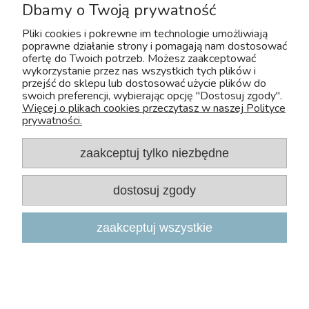
Dbamy o Twoją prywatność
Moje konto
Pliki cookies i pokrewne im technologie umożliwiają
poprawne działanie strony i pomagają nam dostosować
ofertę do Twoich potrzeb. Możesz zaakceptować
FAQ
wykorzystanie przez nas wszystkich tych plików i
przejść do sklepu lub dostosować użycie plików do
swoich preferencji, wybierając opcję "Dostosuj zgody".
Więcej o plikach cookies przeczytasz w naszej Polityce
prywatności.
zaakceptuj tylko niezbędne
Copyright 2026, Zoo-Aquos
dostosuj zgody
Projekt i wdrożenie: INTLE
|
Sklep internetowy Shoper.pl
zaakceptuj wszystkie