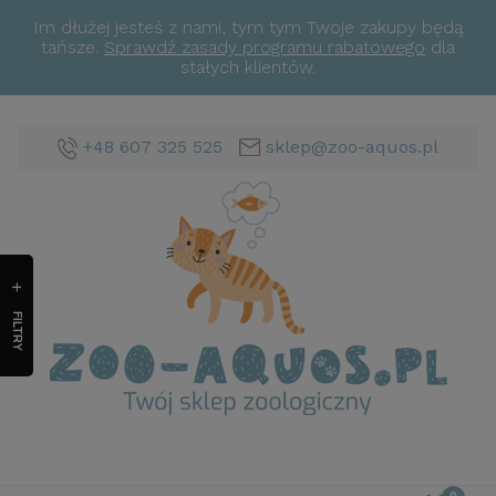
Im dłużej jesteś z nami, tym tym Twoje zakupy będą
tańsze.
Sprawdź zasady programu rabatowego
dla
stałych klientów.
+48 607 325 525
sklep@zoo-aquos.pl
FILTRY