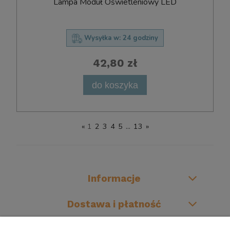
Lampa Moduł Oświetleniowy LED
Wysyłka w:
24 godziny
42,80 zł
do koszyka
«
1
2
3
4
5
...
13
»
Informacje
Dostawa i płatność
O firmie