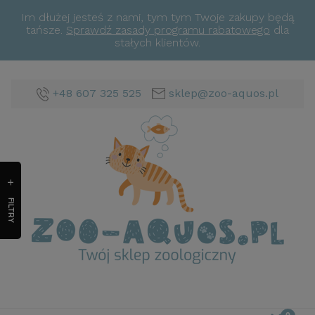
Im dłużej jesteś z nami, tym tym Twoje zakupy będą
tańsze.
Sprawdź zasady programu rabatowego
dla
stałych klientów.
+48 607 325 525
sklep@zoo-aquos.pl
FILTRY