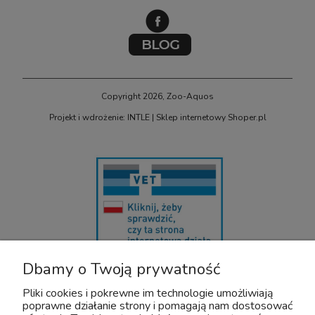
Copyright 2026, Zoo-Aquos
Projekt i wdrożenie: INTLE
|
Sklep internetowy Shoper.pl
Dbamy o Twoją prywatność
U nas bezpiecznie kupisz leki OTC dla zwierząt. Nadzór sprawuje :
Wojewódzki Inspektorat Weterynarii z/s w Siedlcach
Pliki cookies i pokrewne im technologie umożliwiają
Adres: Kazimierzowska 29 08-110 Siedlce
poprawne działanie strony i pomagają nam dostosować
Tel:+48 25 632 64 59