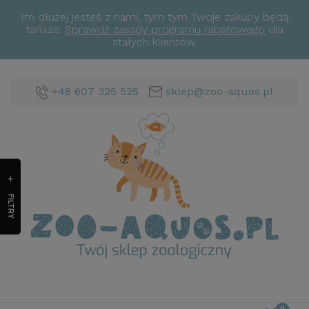
Im dłużej jesteś z nami, tym tym Twoje zakupy będą
tańsze.
Sprawdź zasady programu rabatowego
dla
stałych klientów.
+48 607 325 525
sklep@zoo-aquos.pl
FILTRY