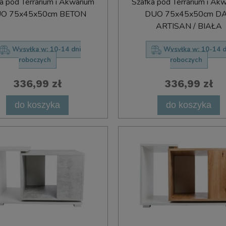
a pod Terrarium i Akwarium
Szafka pod Terrarium i Ak
O 75x45x50cm BETON
DUO 75x45x50cm D
ARTISAN / BIAŁA
Wysyłka w:
10-14 dni
Wysyłka w:
10-14 d
roboczych
roboczych
336,99 zł
336,99 zł
do koszyka
do koszyka