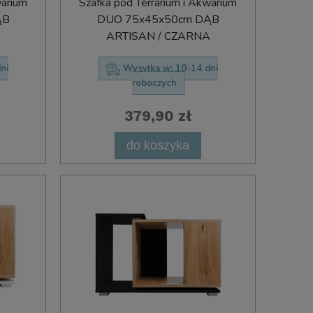
warium
Szafka pod Terrarium i Akwarium
ĄB
DUO 75x45x50cm DĄB
ARTISAN / CZARNA
ni
Wysyłka w:
10-14 dni
roboczych
379,90 zł
do koszyka