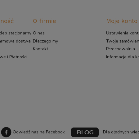
tność
O firmie
Moje konto
klep stacjonarny
O nas
Ustawienia kont
darmowa dostwa
Dlaczego my
Twoje zamówien
Kontakt
Przechowalnia
e i Płatności
Informacje dla 
Odwiedź nas na Facebook
Dla głodnych wied