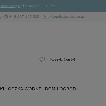
 rabatowego
dla stałych klientów.
ę
+48 607 325 525
sklep@zoo-aquos.pl
Koszyk:
(pusty)
KI
OCZKA WODNE
DOM I OGRÓD