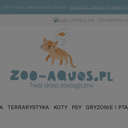
ym tym Twoje zakupy będą tańsze.
Sprawdź zasady programu
Zaloguj się
Zarejestruj si
A
TERRARYSTYKA
KOTY
PSY
GRYZONIE I PTA
NOWOŚCI