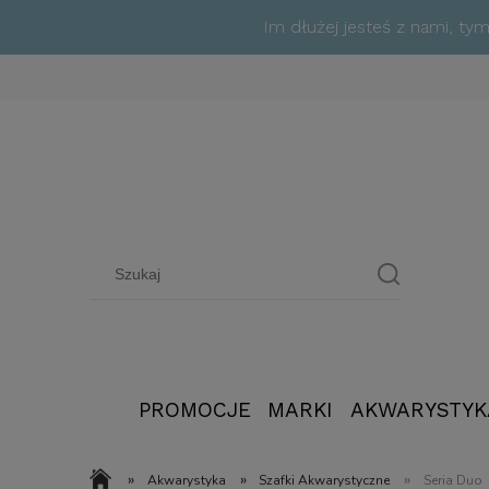
Im dłużej jesteś z nami, t
PROMOCJE
MARKI
AKWARYSTYK
»
»
»
Akwarystyka
Szafki Akwarystyczne
Seria Duo