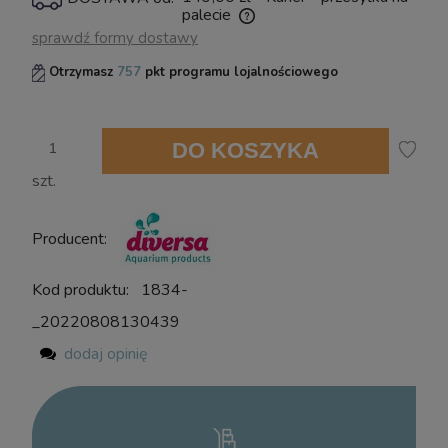
powiadom o dostępności
palecie
Cena nie zawiera ewentualnych kosztów płatności
sprawdź formy dostawy
Otrzymasz
757
pkt programu lojalnościowego
DO KOSZYKA
szt.
Producent:
Kod produktu:
1834-
_20220808130439
dodaj opinię