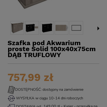
Szafka pod Akwarium
proste Solid 100x40x75cm
DĄB TRUFLOWY
BIOKLAR 
Sun CPF-2500 Samoczyszczący FILTR Ciśnieniowy
757,99 zł
o Oczka z Lampą UV Sterylizator na Glony UV-C
11W do 6000L
DOSTĘPNOŚĆ: dostępny na zamówienie
WYSYŁKA w ciągu 10-14 dni roboczych
399,00 zł
149,00 zł
- Kurier - przesyłka na
DOSTAWA od: