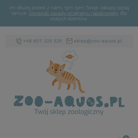
Im dłużej jesteś z nami, tym tym Twoje zakupy będą
tańsze.
Sprawdź zasady programu rabatowego
dla
stałych klientów.
+48 607 325 525
sklep@zoo-aquos.pl