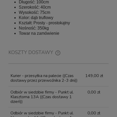
Długość: 100cm
Szerokość: 40cm
Wysokość: 75cm
Szafka pod Akwarium Proste Elitte 200x60x90
Szafka p
Kolor: dąb truflowy
Czarny-Biały
Kształt: Prosty - prostokątny
Nośność: 350kg
Towar na zamówienie
Wysyłka w:
10-14 dni roboczych
KOSZTY DOSTAWY
2 849,05 zł
CENA NIE ZAWIERA EWENTUALNYCH KOSZTÓW
PŁATNOŚCI
do koszyka
Kurier - przesyłka na palecie
((Czas
149,00 zł
dostawy przez przewoźnika 2-3 dni))
Odbiór w siedzibie firmy - Punkt ul.
0,00 zł
Klasztorna 13A
((Czas dostawy 1
dzień))
Odbiór w siedzibie firmy - Punkt ul.
0,00 zł