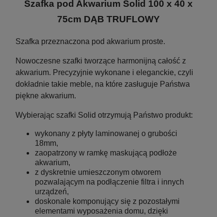
Szafka pod Akwarium Solid 100 x 40 x
75cm DĄB TRUFLOWY
Szafka przeznaczona pod akwarium proste.
Nowoczesne szafki tworzące harmonijną całość z
akwarium. Precyzyjnie wykonane i eleganckie, czyli
dokładnie takie meble, na które zasługuje Państwa
piękne akwarium.
Wybierając szafki Solid otrzymują Państwo produkt:
Pinceta Pęseta Prosta Hobby Tool 30cm
wykonany z płyty laminowanej o grubości
18mm,
Aquafores
zaopatrzony w ramkę maskującą podłoże
akwarium,
z dyskretnie umieszczonym otworem
pozwalającym na podłączenie filtra i innych
13,99 zł
urządzeń,
doskonale komponujący się z pozostałymi
17,10 zł
Cena regularna:
elementami wyposażenia domu, dzięki
17,10 zł
Najniższa cena: