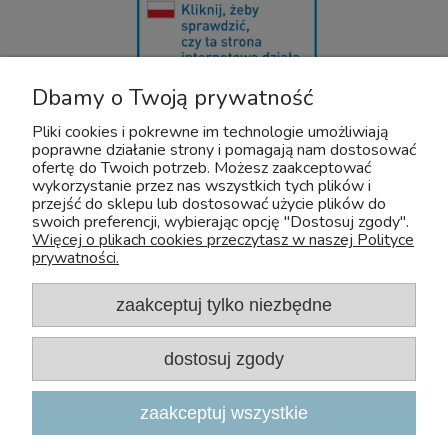
Dbamy o Twoją prywatność
U nas bezpiecznie kupisz leki OTC dla zwierząt. Nadzór sprawuje :
Wojewódzki Inspektorat Weterynarii z/s w Siedlcach
Pliki cookies i pokrewne im technologie umożliwiają
Adres: Kazimierzowska 29 08-110 Siedlce
poprawne działanie strony i pomagają nam dostosować
Tel:+48 25 632 64 59
ofertę do Twoich potrzeb. Możesz zaakceptować
Fax:+48 25 632 55 84
wykorzystanie przez nas wszystkich tych plików i
E-mail:wiw@mazowsze.wiw.gov.pl
przejść do sklepu lub dostosować użycie plików do
swoich preferencji, wybierając opcję "Dostosuj zgody".
www:http://www.wiw.mazowsze.pl/
Więcej o plikach cookies przeczytasz w naszej Polityce
prywatności.
Sklep Zoologiczny Zoo-Aquos
NIP: 5241075829
e-mail:
sklep@zoo-aquos.pl
zaakceptuj tylko niezbędne
tel.
+48 607 325 525
dostosuj zgody
ul. Nieszawska 4A, 03-382 Warszawa
Poniedziałek - Piątek 10:00 - 18:00
zaakceptuj wszystkie
ul. Klasztorna 13A, 05-170 Zakroczym (przy trasie S7 Warszawa – Gdańsk)
Poniedziałek - Piątek 09:00 - 17:00