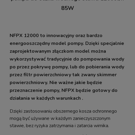
85W
NFPX 12000 to innowacyjny oraz bardzo
energooszczędny model pompy. Dzięki specjalnie
zaprojektowanym złączkom model można
wykorzystywać tradycyjnie do pompowania wody
po przez pokrywę pompy, lub do pobierania wody
przez filtr powierzchniowy tak zwany skimmer
Pinceta Pęseta Prosta Hobby Tool 30cm
powierzchniowy. Nie ważne jakie będzie
Aquafores
przeznaczenie pompy, NFPX będzie gotowy do
działania w każdych warunkach .
Dzięki zastosowaniu obszernego kosza ochronnego
13,99 zł
mogą być używane w każdym zanieczyszczonym
17,10 zł
Cena regularna:
stawie, bez ryzyka zatrzymania i zatarcia wirnika.
17,10 zł
Najniższa cena: