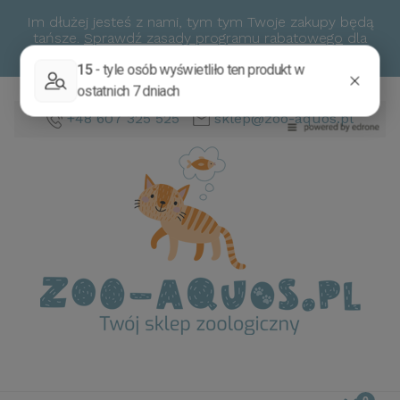
Im dłużej jesteś z nami, tym tym Twoje zakupy będą
tańsze.
Sprawdź zasady programu rabatowego
dla
stałych klientów.
+48 607 325 525
sklep@zoo-aquos.pl