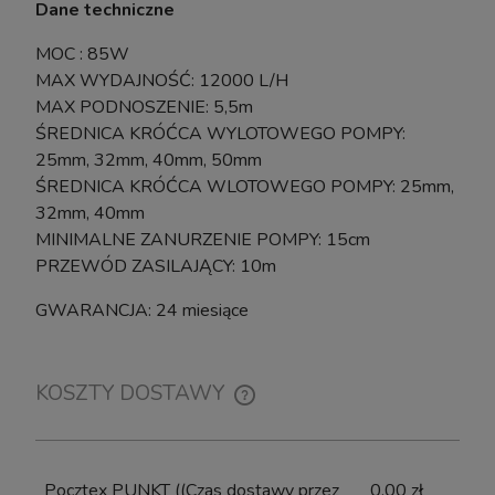
Dane techniczne
MOC : 85W
MAX WYDAJNOŚĆ: 12000 L/H
MAX PODNOSZENIE: 5,5m
ŚREDNICA KRÓĆCA WYLOTOWEGO POMPY:
25mm, 32mm, 40mm, 50mm
ŚREDNICA KRÓĆCA WLOTOWEGO POMPY: 25mm,
32mm, 40mm
MINIMALNE ZANURZENIE POMPY: 15cm
PRZEWÓD ZASILAJĄCY: 10m
GWARANCJA: 24 miesiące
KOSZTY DOSTAWY
CENA NIE ZAWIERA EWENTUALNYCH KOSZTÓW
PŁATNOŚCI
Pocztex PUNKT
((Czas dostawy przez
0,00 zł