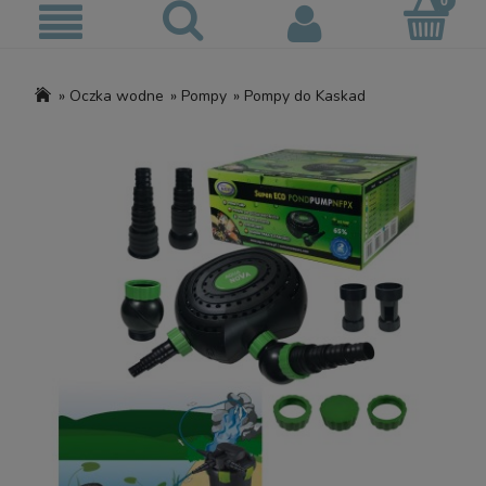
»
Oczka wodne
»
Pompy
»
Pompy do Kaskad