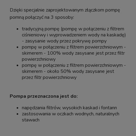
Dzięki specjalnie zaprojektowanym złączkom pompę
Szafka pod Akwarium Proste Elitte 200x80x90
Szafka p
pomną połączyć na 3 sposoby:
Biały-Beton
tradycyjną pompę (pompę w połączeniu z filtrem
ciśnieniowy i wyprowadzeniem wody na kaskadę)
- zasysanie wody przez pokrywę pompy
Wysyłka w:
10-14 dni roboczych
pompę w połączeniu z filtrem powierzchniowym -
skimerem - 100% wody zasysane jest przez filtr
3 058,00 zł
powierzchniowy
pompę w połączeniu z filtrem powierzchniowym -
do koszyka
skimerem - około 50% wody zasysane jest
przez filtr powierzchniowy
Pompa przeznaczona jest do:
napędzania filtrów, wysokich kaskad i fontann
zastosowania w oczkach wodnych, naturalnych
stawach