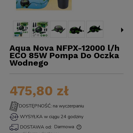
Aqua Nova NFPX-12000 l/h
ECO 85W Pompa Do Oczka
Wodnego
BIOKLAR 
Sun CPF-2500 Samoczyszczący FILTR Ciśnieniowy
475,80 zł
o Oczka z Lampą UV Sterylizator na Glony UV-C
11W do 6000L
DOSTĘPNOŚĆ: na wyczerpaniu
WYSYŁKA w ciągu 24 godziny
399,00 zł
Darmowa
DOSTAWA od:
powiadom o dostępności
Cena nie zawiera ewentualnych kosztów płatności