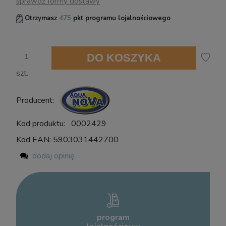
sprawdź formy dostawy
Otrzymasz
475
pkt programu lojalnościowego
DO KOSZYKA
szt.
Producent:
Kod produktu:
0002429
Kod EAN:
5903031442700
dodaj opinię
program