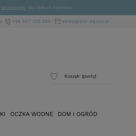
 rabatowego
dla stałych klientów.
ę
+48 607 325 525
sklep@zoo-aquos.pl
Koszyk:
(pusty)
KI
OCZKA WODNE
DOM I OGRÓD