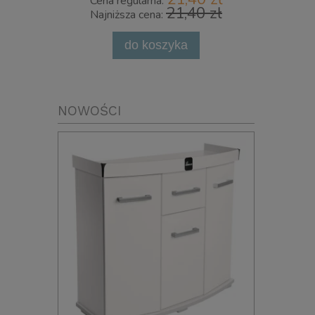
Cena regularna:
Cena 
21,40 zł
Najniższa cena:
Najni
do koszyka
powia
NOWOŚCI