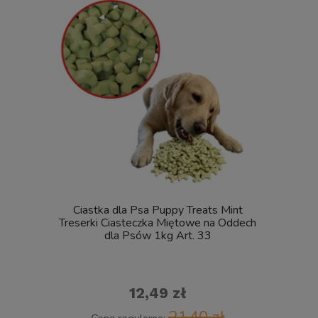
Ciastka dla Psa Puppy Treats Mint
Pinceta 
Treserki Ciasteczka Miętowe na Oddech
dla Psów 1kg Art. 33
12,49 zł
21,40 zł