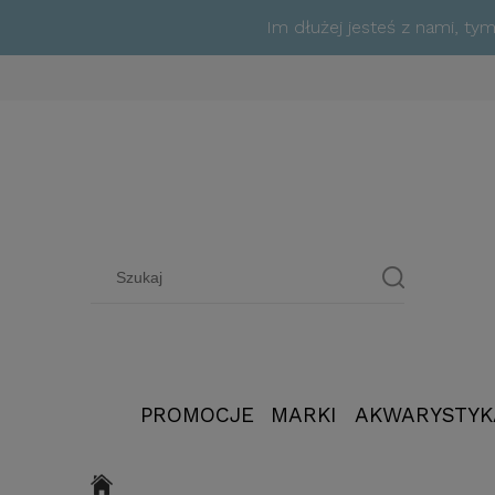
Im dłużej jesteś z nami, t
PROMOCJE
MARKI
AKWARYSTYK