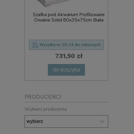
rofilowane
Szafka pod Akwarium Profilowane
Szafka 
cm Czarna
Owalne Solid 80x35x75cm Biała
Owalne 
roboczych
Wysyłka w:
10-14 dni roboczych
Wysył
731,50 zł
do koszyka
PRODUCENCI
Wybierz producenta