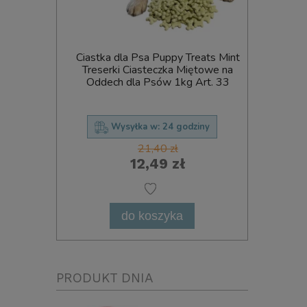
ny Smaczki
Ciastka dla Psa Puppy Treats Mint
Pet Rew
iowe 65%
Treserki Ciasteczka Miętowe na
Spacerow
TA 70g
Oddech dla Psów 1kg Art. 33
ziny
Wysyłka w:
24 godziny
21,40 zł
12,49 zł
do koszyka
PRODUKT DNIA