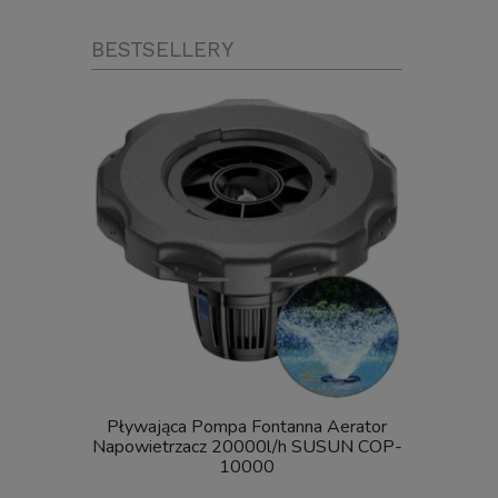
BESTSELLERY
Pływająca Pompa Fontanna Aerator
SunSun C
Napowietrzacz 20000l/h SUSUN COP-
FILTR Ciś
10000
UV Steryliz