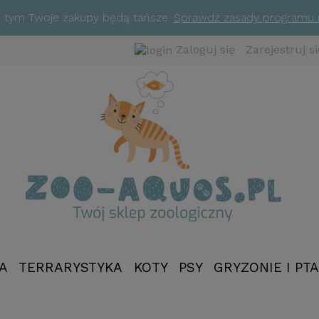
ym tym Twoje zakupy będą tańsze.
Sprawdź zasady programu
Zaloguj się
Zarejestruj si
A
TERRARYSTYKA
KOTY
PSY
GRYZONIE I PTA
NOWOŚCI