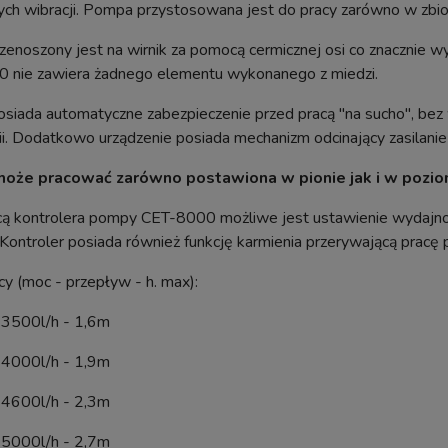
ch wibracji. Pompa przystosowana jest do pracy zarówno w zbiorn
enoszony jest na wirnik za pomocą cermicznej osi co znacznie w
 nie zawiera żadnego elementu wykonanego z miedzi.
siada automatyczne zabezpieczenie przed pracą "na sucho", bez 
i. Dodatkowo urządzenie posiada mechanizm odcinający zasilanie
oże pracować zarówno postawiona w pionie jak i w pozio
ą kontrolera pompy CET-8000 możliwe jest ustawienie wydajnośc
Kontroler posiada również funkcję karmienia przerywającą pracę
cy (moc - przepływ - h. max):
 3500l/h - 1,6m
 4000l/h - 1,9m
 4600l/h - 2,3m
 5000l/h - 2,7m