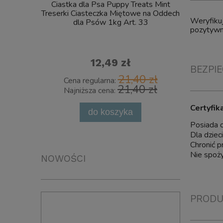
Ciastka dla Psa Puppy Treats Mint
Pinceta 
Treserki Ciasteczka Miętowe na Oddech
Weryfikuj
dla Psów 1kg Art. 33
pozytywne
12,49 zł
BEZPI
21,40 zł
Cena regularna:
Cena 
21,40 zł
Najniższa cena:
Najni
Certyfik
do koszyka
powia
Posiada 
Dla dziec
Chronić p
Nie spoży
NOWOŚCI
PRODU