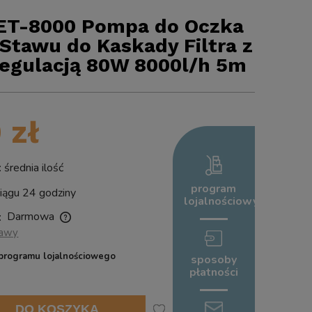
ET-8000 Pompa do Oczka
tawu do Kaskady Filtra z
egulacją 80W 8000l/h 5m
 zł
rednia ilość
program
ągu 24 godziny
lojalnościowy
Darmowa
:
tawy
ych kosztów
programu lojalnościowego
sposoby
płatności
DO KOSZYKA