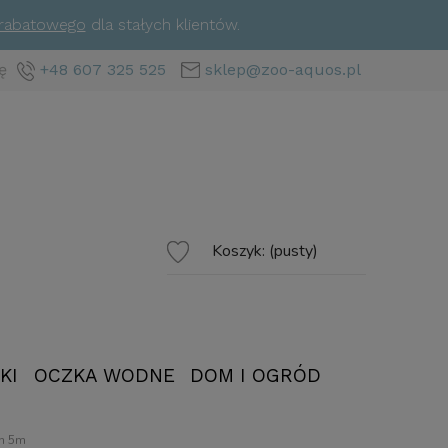
 rabatowego
dla stałych klientów.
ę
+48 607 325 525
sklep@zoo-aquos.pl
Koszyk:
(pusty)
KI
OCZKA WODNE
DOM I OGRÓD
/h 5m