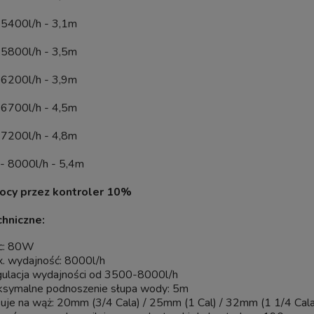
BIOKLAR Move 60 FILTR DO OC
PF-2500 Samoczyszczący
 5400l/h - 3,1m
WODNEGO STAWU KARPI KO
nieniowy Do Oczka z Lampą
60000L
ator na Glony UV-C 11W do
 5800l/h - 3,5m
6000L
 6200l/h - 3,9m
Wysyłka w:
4 dni
399,00 zł
 6700l/h - 4,5m
8 407,50 zł
 7200l/h - 4,8m
dom o dostępności
do koszyka
- 8000l/h - 5,4m
ocy przez kontroler 10%
hniczne:
c: 80W
. wydajność: 8000l/h
ulacja wydajności od 3500-8000l/h
symalne podnoszenie słupa wody: 5m
uje na wąż: 20mm (3/4 Cala) / 25mm (1 Cal) / 32mm (1 1/4 Cala