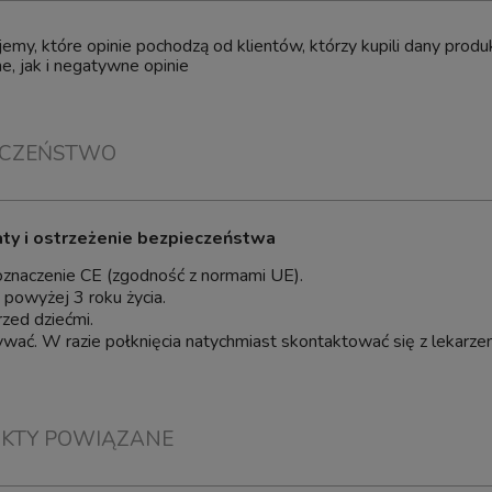
Pęseta Prosta Hobby Tool
30cm
Aquaforest Kh Buffer 5000g Balli
emy, które opinie pochodzą od klientów, którzy kupili dany pro
Preparat do Podnoszenia KH
, jak i negatywne opinie
13,99 zł
ECZEŃSTWO
106,40 zł
17,10 zł
regularna:
17,10 zł
ższa cena:
do koszyka
aty i ostrzeżenie bezpieczeństwa
dom o dostępności
oznaczenie CE (zgodność z normami UE).
i powyżej 3 roku życia.
rzed dziećmi.
wać. W razie połknięcia natychmiast skontaktować się z lekarze
KTY POWIĄZANE