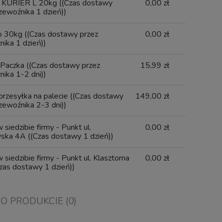
 KURIER L 20kg
((Czas dostawy
0,00 zł
zewoźnika 1 dzień))
do 30kg
((Czas dostawy przez
0,00 zł
ika 1 dzień))
Paczka
((Czas dostawy przez
15,99 zł
ika 1-2 dni))
 przesyłka na palecie
((Czas dostawy
149,00 zł
zewoźnika 2-3 dni))
 siedzibie firmy - Punkt ul.
0,00 zł
wska 4A
((Czas dostawy 1 dzień))
 siedzibie firmy - Punkt ul. Klasztorna
0,00 zł
zas dostawy 1 dzień))
 O PRODUKCIE (0)