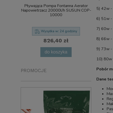
Pływająca Pompa Fontanna Aerator
SunSun C
5) 42w -
Napowietrzacz 20000l/h SUSUN COP-
FILTR Ciś
10000
UV Steryliz
6) 51w -
7) 60w -
Wysyłka w:
24 godziny
8) 66w -
826,40 zł
9) 73w -
powia
do koszyka
10) 80w 
Pobór m
PROMOCJE
Dane tec
Mo
Max
Reg
Mak
Pas