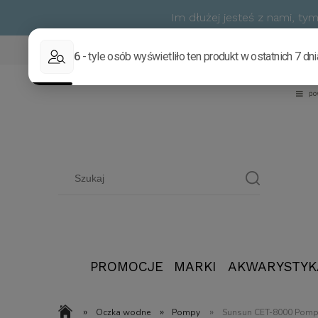
Im dłużej jesteś z nami, t
PROMOCJE
MARKI
AKWARYSTYK
»
»
»
Oczka wodne
Pompy
Sunsun CET-8000 Pompa