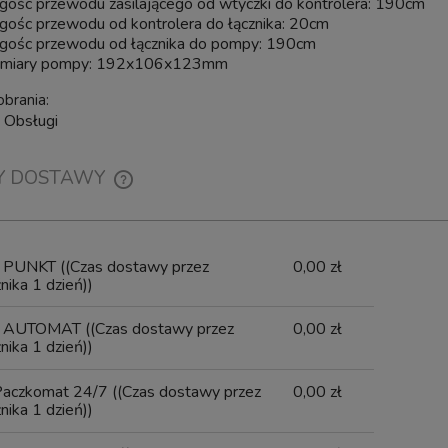
gośc przewodu zasilającego od wtyczki do kontrolera: 190cm
gośc przewodu od kontrolera do łącznika: 20cm
gośc przewodu od łącznika do pompy: 190cm
miary pompy: 192x106x123mm
obrania:
a Obsługi
Y DOSTAWY
Naturalny Przysmak Gryzak
Comfy Przysmak Funkcyjny Smac
 Penis Wołowy Cięty 12cm
Treserki dla Psa Drobiowe 65
CENA NIE ZAWIERA EWENTUALNYCH
2szt.
Mięsa ZDROWE JELITA 70g
KOSZTÓW PŁATNOŚCI
x PUNKT
((Czas dostawy przez
0,00 zł
ika 1 dzień))
Wysyłka w:
24 godziny
Wysyłka w:
24 godziny
x AUTOMAT
((Czas dostawy przez
0,00 zł
19,00 zł
12,30 zł
ika 1 dzień))
15,00 zł
6,15 zł
Paczkomat 24/7
((Czas dostawy przez
0,00 zł
ika 1 dzień))
do koszyka
do koszyka