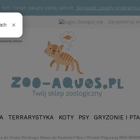
ym tym Twoje zakupy będą tańsze.
Sprawdź zasady programu
Zaloguj się
Zarejestruj si
A
TERRARYSTYKA
KOTY
PSY
GRYZONIE I PTA
NOWOŚCI
 do Oczka Wodnego Stawu do Kaskady Filtra z Pilotem Regulacją 80W 8000l