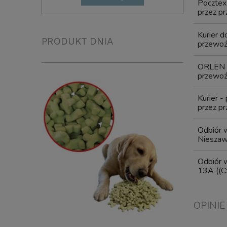
Pocztex
przez pr
Kurier 
PRODUKT DNIA
przewoźn
ORLEN 
przewoźn
Kurier -
przez pr
Odbiór w
Niesza
Odbiór w
13A
((C
OPINIE