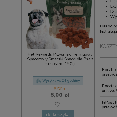
Dłu
Dłu
Dłu
Wy
Pliki do p
Instrukcj
KOSZT
reats Mint
Pet Rewards Przysmak Treningowy
ideaPet 
iętowe na
Spacerowy Smaczki Snacki dla Psa z
dla Psa
 Art. 33
Łososiem 150g
Poczte
przewoźn
ziny
Wysyłka w:
24 godziny
Poczte
8,50 zł
przewoźn
5,00 zł
InPost 
przewoźn
do koszyka