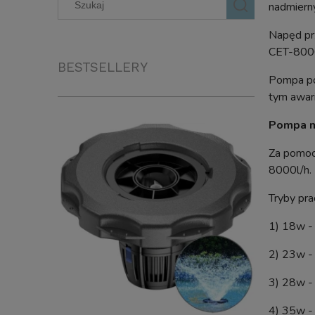
nadmierny
Napęd prz
CET-8000
BESTSELLERY
Pompa po
tym awari
Pompa m
Za pomoc
8000l/h. 
Tryby pra
1) 18w -
2) 23w -
3) 28w -
4) 35w -