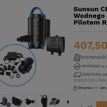
Sunsun C
Wodnego S
Pilotem R
407,50
DOSTĘPNOŚĆ: ś
WYSYŁKA w ci
DOSTAWA od
sprawdź formy dos
Cena nie zawiera ewentualn
Otrzymasz
407
pkt 
płatności
szt.