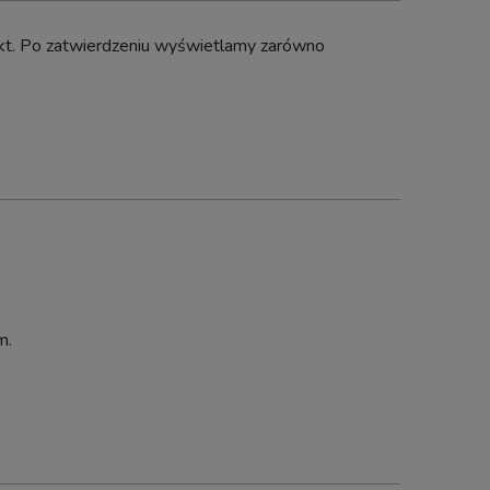
ng
dukt. Po zatwierdzeniu wyświetlamy zarówno
m.