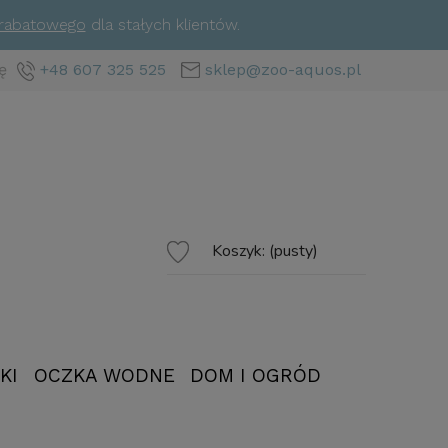
 rabatowego
dla stałych klientów.
ę
+48 607 325 525
sklep@zoo-aquos.pl
Koszyk:
(pusty)
KI
OCZKA WODNE
DOM I OGRÓD