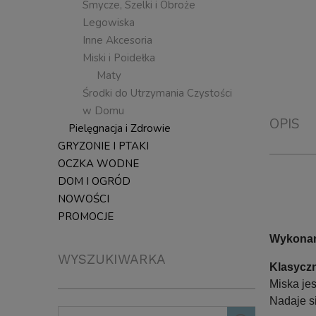
Smycze, Szelki i Obroże
Legowiska
Inne Akcesoria
Miski i Poidełka
Maty
Środki do Utrzymania Czystości
w Domu
OPIS
Pielęgnacja i Zdrowie
GRYZONIE I PTAKI
OCZKA WODNE
DOM I OGRÓD
NOWOŚCI
PROMOCJE
Wykonana
WYSZUKIWARKA
Klasyczn
Miska jes
Nadaje s