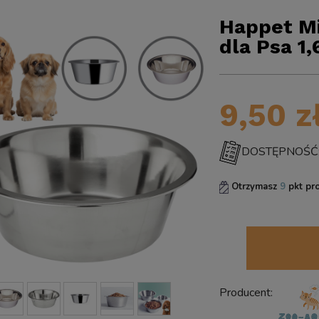
Happet Mi
dla Psa 1
9,50 z
DOSTĘPNOŚĆ: 
Otrzymasz
9
pkt pr
Producent: