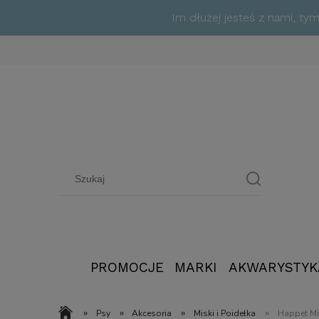
Im dłużej jesteś z nami, t
PROMOCJE
MARKI
AKWARYSTYK
»
»
»
»
Psy
Akcesoria
Miski i Poidełka
Happet Mi