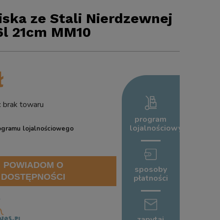
ska ze Stali Nierdzewnej
,6l 21cm MM10
ł
brak towaru
program
lojalnościowy
ogramu lojalnościowego
POWIADOM O
sposoby
DOSTĘPNOŚCI
płatności
zapytaj