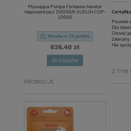
Pływająca Pompa Fontanna Aerator
SunSun C
Certyfik
Napowietrzacz 20000l/h SUSUN COP-
FILTR Ciś
10000
UV Steryliz
Posiada 
Dla dziec
Chronić p
Wysyłka w:
24 godziny
Zalecany 
Nie spoży
826,40 zł
powia
do koszyka
Z TYM 
PROMOCJE