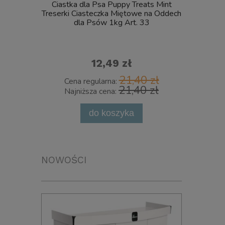
Ciastka dla Psa Puppy Treats Mint
Pinceta 
Treserki Ciasteczka Miętowe na Oddech
dla Psów 1kg Art. 33
12,49 zł
21,40 zł
Cena regularna:
Cena 
21,40 zł
Najniższa cena:
Najni
do koszyka
powia
NOWOŚCI