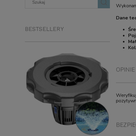
Wykonana 
Dane te
BESTSELLERY
Śre
Po
Mat
Kol
OPINIE
Weryfikuj
pozytywne
BEZPI