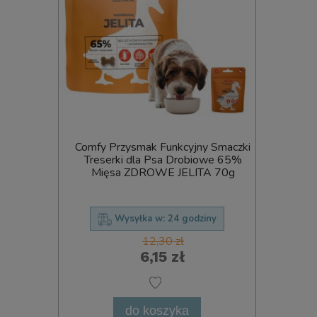
rzysmak Funkcyjny Smaczki
Ciastka dla Psa Puppy Treats M
rki dla Psa Drobiowe 65%
Treserki Ciasteczka Miętowe 
a ZDROWE JELITA 70g
Oddech dla Psów 1kg Art. 3
Wysyłka w:
24 godziny
Wysyłka w:
24 godziny
12,30 zł
21,40 zł
6,15 zł
12,49 zł
do koszyka
do koszyka