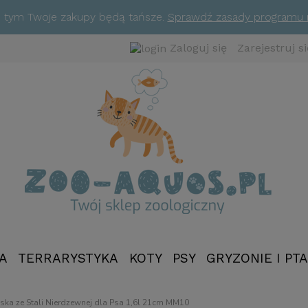
ym tym Twoje zakupy będą tańsze.
Sprawdź zasady programu
Zaloguj się
Zarejestruj si
A
TERRARYSTYKA
KOTY
PSY
GRYZONIE I PTA
NOWOŚCI
ska ze Stali Nierdzewnej dla Psa 1,6l 21cm MM10