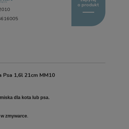
o produkt
2010
8616005
la Psa 1,6l 21cm MM10
miska dla kota lub psa.
b w zmywarce
.