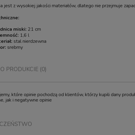
jest z wysokiej jakości materiałów, dlatego nie przejmuje zapa
chniczne:
dnica miski:
21 cm
jemność:
1,6 l
eriał:
stal nierdzewna
or:
srebrny
 O PRODUKCIE (0)
emy, które opinie pochodzą od klientów, którzy kupili dany pro
, jak i negatywne opinie
ECZEŃSTWO