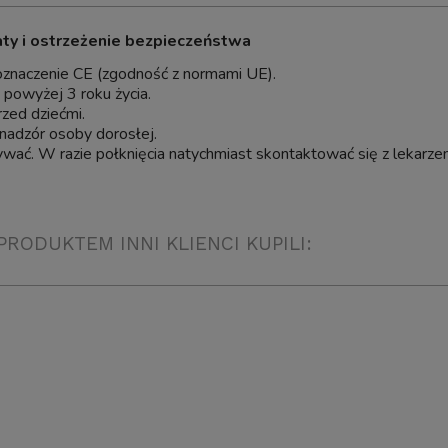
BIOKLAR Move 60 FILTR DO OC
PF-2500 Samoczyszczący
aty i ostrzeżenie bezpieczeństwa
WODNEGO STAWU KARPI KO
nieniowy Do Oczka z Lampą
60000L
ator na Glony UV-C 11W do
oznaczenie CE (zgodność z normami UE).
6000L
i powyżej 3 roku życia.
rzed dziećmi.
Wysyłka w:
4 dni
nadzór osoby dorosłej.
399,00 zł
wać. W razie połknięcia natychmiast skontaktować się z lekarze
8 407,50 zł
dom o dostępności
do koszyka
PRODUKTEM INNI KLIENCI KUPILI: