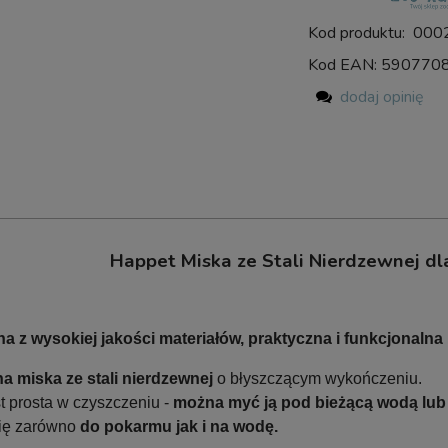
Kod produktu:
000
Kod EAN:
590770
dodaj opinię
Happet Miska ze Stali Nierdzewnej d
 z wysokiej jakości materiałów, praktyczna i funkcjonalna 
a miska ze stali nierdzewnej
o błyszczącym wykończeniu.
t prosta w czyszczeniu -
można myć ją pod bieżącą wodą lu
ię zarówno
do pokarmu jak i na wodę.