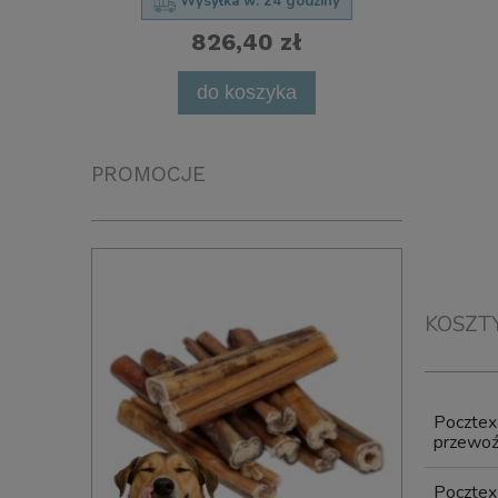
Wysyłka w:
24 godziny
826,40 zł
powia
do koszyka
PROMOCJE
KOSZT
Poczte
przewoźn
Poczte