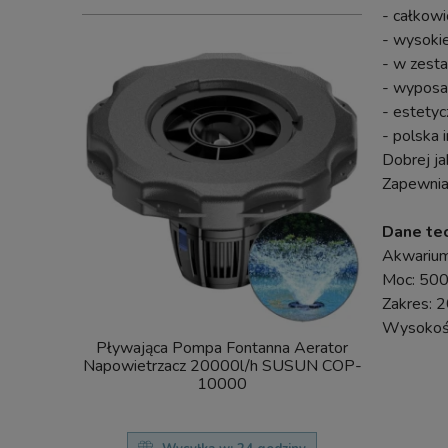
- całkowi
- wysokie
- w zest
- wyposaż
- estety
- polska 
Dobrej ja
Zapewnia
Dane tec
Akwariu
Moc: 5
Zakres: 2
Wysokość
Pływająca Pompa Fontanna Aerator
SunSun C
Napowietrzacz 20000l/h SUSUN COP-
FILTR Ciś
10000
UV Steryliz