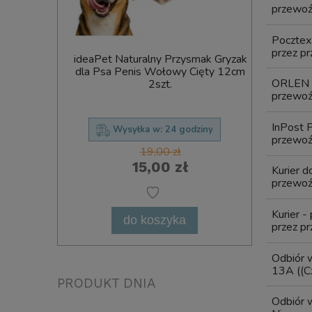
przewoźn
Pocztex
przez pr
ideaPet Naturalny Przysmak Gryzak
Comfy Pr
dla Psa Penis Wołowy Cięty 12cm
Treser
ORLEN 
2szt.
Mięs
przewoźn
InPost 
Wysyłka w:
24 godziny
przewoźn
19,00 zł
15,00 zł
Kurier 
przewoźn
Kurier -
do koszyka
przez pr
Odbiór w
13A
((C
PRODUKT DNIA
Odbiór w