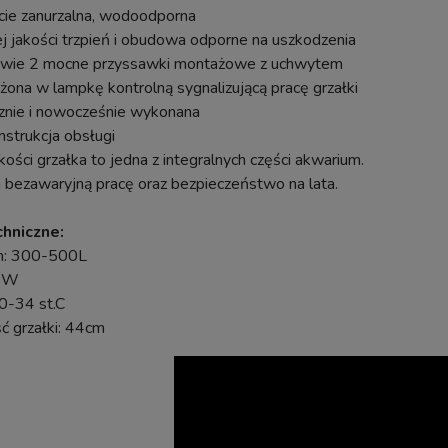
cie zanurzalna, wodoodporna
j jakości trzpień i obudowa odporne na uszkodzenia
awie 2 mocne przyssawki montażowe z uchwytem
ona w lampkę kontrolną sygnalizującą pracę grzałki
cznie i nowocześnie wykonana
instrukcja obsługi
kości grzałka to jedna z integralnych części akwarium.
 bezawaryjną pracę oraz bezpieczeństwo na lata.
hniczne:
m: 300-500L
00W
0-34 st.C
 grzałki: 44cm
BIOKLAR Move 60 FILTR DO OC
PF-2500 Samoczyszczący
WODNEGO STAWU KARPI KO
nieniowy Do Oczka z Lampą
60000L
ator na Glony UV-C 11W do
6000L