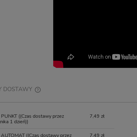
Wysyłka w:
4 dni
399,00 zł
8 407,50 zł
dom o dostępności
do koszyka
Y DOSTAWY
CENA NIE ZAWIERA EWENTUALNYCH
KOSZTÓW PŁATNOŚCI
x PUNKT
((Czas dostawy przez
7,49 zł
ika 1 dzień))
x AUTOMAT
((Czas dostawy przez
7,49 zł