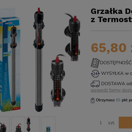
Grzałka 
z Termos
65,80 
DOSTĘPNOŚĆ: ś
WYSYŁKA w ci
DOSTAWA od
sprawdź formy dos
Cena 
Otrzymasz
65
pkt p
płatno
szt.