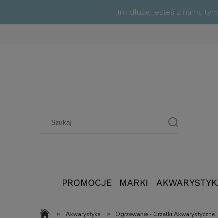
Im dłużej jesteś z nami, t
PROMOCJE
MARKI
AKWARYSTYK
»
»
Akwarystyka
Ogrzewanie - Grzałki Akwarystyczne