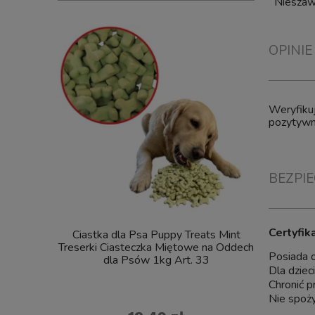
Niesza
OPINIE
Weryfikuj
pozytywne
BEZPI
Certyfik
Ciastka dla Psa Puppy Treats Mint
Pinceta 
Treserki Ciasteczka Miętowe na Oddech
Posiada 
dla Psów 1kg Art. 33
Dla dziec
Chronić p
Nie spoży