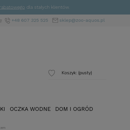
 rabatowego
dla stałych klientów.
ę
+48 607 325 525
sklep@zoo-aquos.pl
Koszyk:
(pusty)
KI
OCZKA WODNE
DOM I OGRÓD
tem