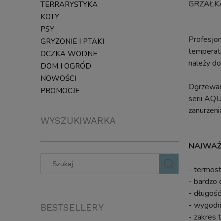
GRZAŁK
TERRARYSTYKA
KOTY
PSY
Profesjon
GRYZONIE I PTAKI
temperatu
OCZKA WODNE
należy d
DOM I OGRÓD
NOWOŚCI
Ogrzewani
PROMOCJE
serii AQU
zanurzeni
WYSZUKIWARKA
NAJWAŻ
- termost
- bardzo
- długość
- wygodn
BESTSELLERY
- zakres 