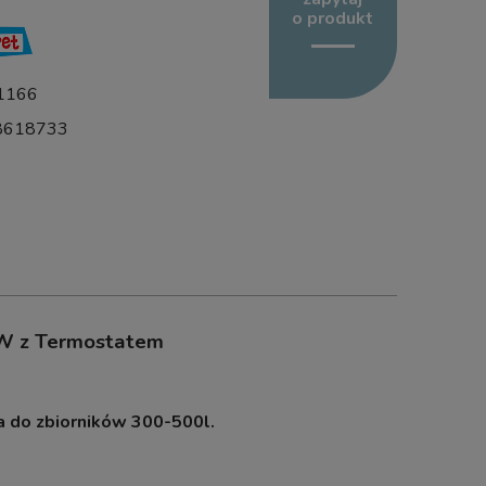
o produkt
1166
8618733
W z Termostatem
do zbiorników 300-500l.