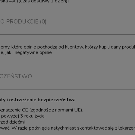
wska 4A
((Czas dostawy 1 dzień))
 O PRODUKCIE (0)
emy, które opinie pochodzą od klientów, którzy kupili dany pro
, jak i negatywne opinie
ECZEŃSTWO
aty i ostrzeżenie bezpieczeństwa
Pęseta Prosta Hobby Tool
30cm
Aquaforest Kh Buffer 5000g Balli
oznaczenie CE (zgodność z normami UE).
Preparat do Podnoszenia KH
i powyżej 3 roku życia.
rzed dziećmi.
wać. W razie połknięcia natychmiast skontaktować się z lekarze