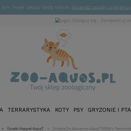
ym tym Twoje zakupy będą tańsze.
Sprawdź zasady programu
Zaloguj się
Zarejestruj si
A
TERRARYSTYKA
KOTY
PSY
GRYZONIE I PTA
NOWOŚCI
»
»
Grzałki Happet AquaT
Grzałka Do Akwarium AquaT 500W z Termosta