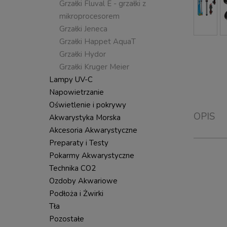
Grzałki Fluval E - grzałki z
mikroprocesorem
Grzałki Jeneca
Grzałki Happet AquaT
Grzałki Hydor
Grzałki Kruger Meier
Lampy UV-C
Napowietrzanie
Oświetlenie i pokrywy
OPIS
Akwarystyka Morska
Akcesoria Akwarystyczne
Preparaty i Testy
Pokarmy Akwarystyczne
Technika CO2
Ozdoby Akwariowe
Podłoża i Żwirki
Tła
Pozostałe