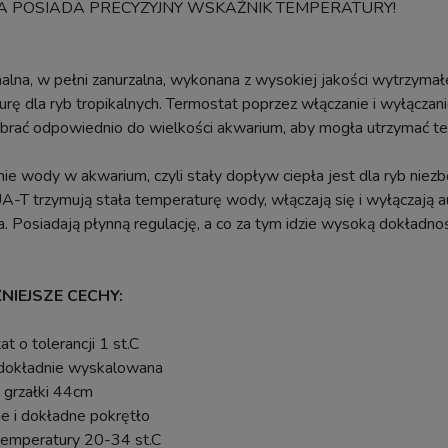
A POSIADA PRECYZYJNY WSKAŹNIK TEMPERATURY!
alna, w pełni zanurzalna, wykonana z wysokiej jakości wytrzyma
rę dla ryb tropikalnych. Termostat poprzez włączanie i wyłączani
obrać odpowiednio do wielkości akwarium, aby mogła utrzymać t
e wody w akwarium, czyli stały dopływ ciepła jest dla ryb niezb
A-T trzymują stała temperaturę wody, włączają się i wyłączają 
a. Posiadają płynną regulację, a co za tym idzie wysoką dokładn
NIEJSZE CECHY:
at o tolerancji 1 st.C
 dokładnie wyskalowana
 grzałki 44cm
e i dokładne pokrętło
temperatury 20-34 st.C