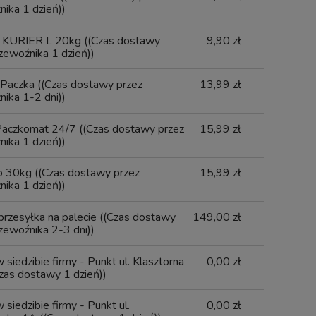
ika 1 dzień))
 KURIER L 20kg
((Czas dostawy
9,90 zł
zewoźnika 1 dzień))
zysmak Funkcyjny Smaczki
Ciastka dla Psa Puppy Treats Mi
ki dla Psa Drobiowe 65%
Treserki Ciasteczka Miętowe n
Paczka
((Czas dostawy przez
13,99 zł
a ZDROWE JELITA 70g
Oddech dla Psów 1kg Art. 33
ika 1-2 dni))
Paczkomat 24/7
((Czas dostawy przez
15,99 zł
Wysyłka w:
24 godziny
Wysyłka w:
24 godziny
ika 1 dzień))
12,30 zł
21,40 zł
6,15 zł
12,49 zł
do 30kg
((Czas dostawy przez
15,99 zł
ika 1 dzień))
 przesyłka na palecie
((Czas dostawy
149,00 zł
do koszyka
do koszyka
zewoźnika 2-3 dni))
 siedzibie firmy - Punkt ul. Klasztorna
0,00 zł
zas dostawy 1 dzień))
 siedzibie firmy - Punkt ul.
0,00 zł