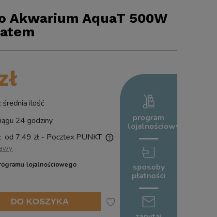
Do Akwarium AquaT 500W
tatem
zł
rednia ilość
program
ągu 24 godziny
lojalnościowy
od 7,49 zł
- Pocztex PUNKT
:
tawy
nie zawiera ewentualnych kosztów
rogramu lojalnościowego
sposoby
ści
płatności
DO KOSZYKA
zapytaj