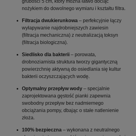
grubości 5 cm, który można łatwo dociąć
nożykiem do dowolnego wymiaru i kształtu filtra.
powiadom o dostępności
Filtracja dwukierunkowa
– perfekcyjnie łączy
wyłapywanie najdrobniejszych zawiesin
(filtracja mechaniczna) z neutralizacją toksyn
(filtracja biologiczna).
Siedlisko dla bakterii
– porowata,
drobnoziarnista struktura tworzy gigantyczną
powierzchnię aktywną do osiedlania się kultur
bakterii oczyszczających wodę.
Optymalny przepływ wody
– specjalnie
zaprojektowana gęstość pianki zapewnia
swobodny przepływ bez nadmiernego
obciążania pompy, dbając o stałe natlenienie
złoża.
100% bezpieczna
– wykonana z neutralnego