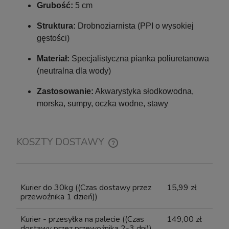
Grubość:
5 cm
Struktura:
Drobnoziarnista (PPI o wysokiej
gęstości)
Materiał:
Specjalistyczna pianka poliuretanowa
(neutralna dla wody)
Zastosowanie:
Akwarystyka słodkowodna,
morska, sumpy, oczka wodne, stawy
KOSZTY DOSTAWY
CENA NIE ZAWIERA EWENTUALNYCH KOSZTÓW
PŁATNOŚCI
Kurier do 30kg
((Czas dostawy przez
15,99 zł
przewoźnika 1 dzień))
Kurier - przesyłka na palecie
((Czas
149,00 zł
dostawy przez przewoźnika 2-3 dni))