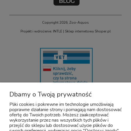
Copyright 2026, Zoo-Aquos
Projekt i wdrożenie: INTLE
|
Sklep internetowy Shoper.pl
Dbamy o Twoją prywatność
U nas bezpiecznie kupisz leki OTC dla zwierząt. Nadzór sprawuje :
Wojewódzki Inspektorat Weterynarii z/s w Siedlcach
Pliki cookies i pokrewne im technologie umożliwiają
Adres: Kazimierzowska 29 08-110 Siedlce
poprawne działanie strony i pomagają nam dostosować
Tel:+48 25 632 64 59
ofertę do Twoich potrzeb. Możesz zaakceptować
Fax:+48 25 632 55 84
wykorzystanie przez nas wszystkich tych plików i
przejść do sklepu lub dostosować użycie plików do
E-mail:wiw@mazowsze.wiw.gov.pl
swoich preferencji, wybierając opcję "Dostosuj zgody".
www:http://www.wiw.mazowsze.pl/