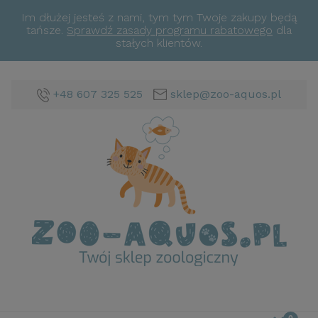
Im dłużej jesteś z nami, tym tym Twoje zakupy będą
tańsze.
Sprawdź zasady programu rabatowego
dla
stałych klientów.
+48 607 325 525
sklep@zoo-aquos.pl