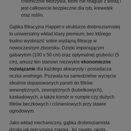
chemicznie tworzywa, które nie reaguje z wodą i
jest całkowicie bezpieczne dla ryb, krewetek
oraz roślin.
Szafka pod Akwarium Proste Elitte 200x80x90
Szafka p
Dąb Artisan-Czarny
Gąbka filtracyjna Happet o strukturze drobnoziarnistej
to uniwersalny wkład klasy premium, bez którego
trudno wyobrazić sobie wydajną filtrację w
nowoczesnym zbiorniku. Dzięki imponującym
Wysyłka w:
10-14 dni roboczych
gabarytom (100 x 50 cm) oraz optymalnej grubości (5
3 058,00 zł
cm), arkusz ten stanowi niezwykle
ekonomiczne
rozwiązanie
dla każdego akwarysty i posiadacza
do koszyka
oczka wodnego. Pozwala na samodzielne wycięcie
idealnie dopasowanych paneli do filtrów
wewnętrznych, zewnętrznych (kubełkowych),
kaskadowych, a także komór w sumpie czy dużych
filtrów beczkowych i ciśnieniowych przy stawie
ogrodowym.
Jako wkład mechaniczny, gąbka drobnoziarnista
działa jak precyzyjna zapora. Jej zwarta, gęsta