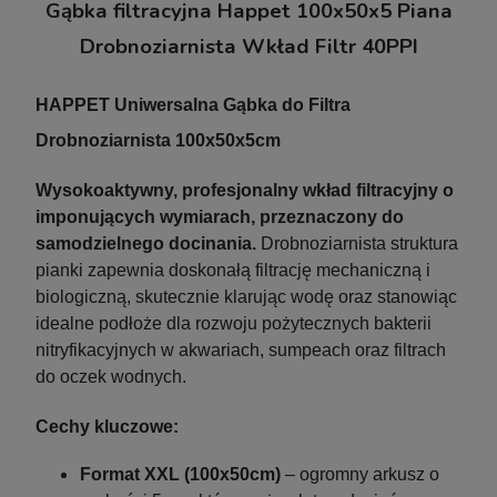
Gąbka filtracyjna Happet 100x50x5 Piana
Drobnoziarnista Wkład Filtr 40PPI
HAPPET Uniwersalna Gąbka do Filtra
Drobnoziarnista 100x50x5cm
Wysokoaktywny, profesjonalny wkład filtracyjny o
imponujących wymiarach, przeznaczony do
samodzielnego docinania.
Drobnoziarnista struktura
pianki zapewnia doskonałą filtrację mechaniczną i
biologiczną, skutecznie klarując wodę oraz stanowiąc
Pinceta Pęseta Prosta Hobby Tool 30cm
idealne podłoże dla rozwoju pożytecznych bakterii
Aquafores
nitryfikacyjnych w akwariach, sumpeach oraz filtrach
do oczek wodnych.
Cechy kluczowe:
13,99 zł
17,10 zł
Cena regularna:
Format XXL (100x50cm)
– ogromny arkusz o
17,10 zł
Najniższa cena: