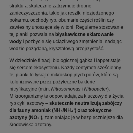
struktura skutecznie zatrzymuje drobne
zanieczyszczenia, takie jak resztki niezjedzonego
pokarmu, odchody ryb, obumarłe części roślin czy
zawiesiny unoszące się w toni. Regularne stosowanie
tej pianki pozwala na
błyskawiczne sklarowanie
wody
i pozbycie się uciążliwego zmętnienia, nadając
wodzie pożądaną, kryształową przejrzystość.
W dziedzinie filtracji biologicznej gąbka Happet staje
się sercem ekosystemu. Każdy centymetr sześcienny
tej pianki to tysiące mikroskopijnych porów, które są
kolonizowane przez pożyteczne bakterie
nitryfikacyjne (m.in.
Nitrosomonas
i
Nitrobacter
).
Mikroorganizmy te odpowiadają za kluczowy dla życia
ryb cykl azotowy –
skutecznie neutralizują zabójczy
dla fauny amoniak (NH₃/NH₄⁺) oraz toksyczne
azotyny (NO₂⁻)
, zamieniając je w bezpieczniejsze dla
środowiska azotany.