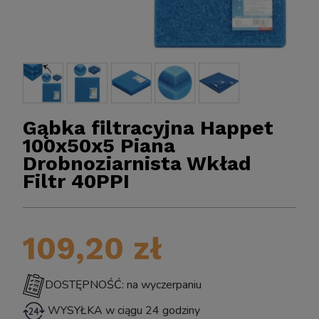
Gąbka filtracyjna Happet
100x50x5 Piana
Drobnoziarnista Wkład
Filtr 40PPI
BIOKLAR 
Sun CPF-2500 Samoczyszczący FILTR Ciśnieniowy
o Oczka z Lampą UV Sterylizator na Glony UV-C
11W do 6000L
109,20 zł
DOSTĘPNOŚĆ: na wyczerpaniu
399,00 zł
WYSYŁKA w ciągu 24 godziny