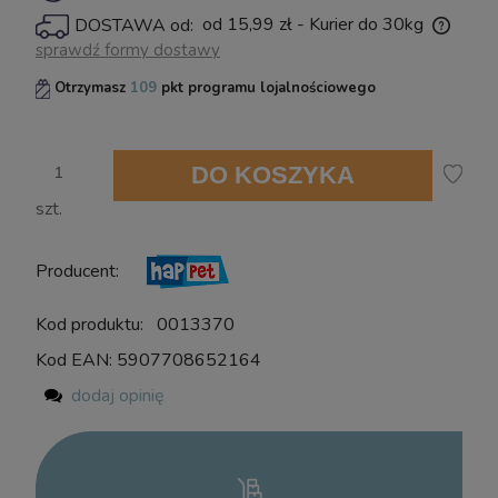
powiadom o dostępności
od 15,99 zł
- Kurier do 30kg
DOSTAWA od:
Cena nie zawiera ewentualnych kosztów płatności
sprawdź formy dostawy
Otrzymasz
109
pkt programu lojalnościowego
DO KOSZYKA
szt.
Producent:
Kod produktu:
0013370
Kod EAN:
5907708652164
dodaj opinię