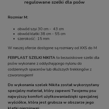
regulowane szelki dla psów
Rozmiar M:
obwód szyi 30 cm - 43 cm
obwód klatki 38 cm - 55 cm
szerokość : 15 mm
W naszej ofercie dostępne są rozmiary od XXS do M
FERPLAST SZELKI NIKITA
to bezuciskowe szelki dla
psów wykonane z oddychającego nylonu do
Pinceta Pęseta Prosta Hobby Tool 30cm
codziennych spacerów lub dłuższych trekkingów z
Aquafores
czworonogiem!
Do wykonania szelek Nikita został wykorzystany
specjalny materiał, który zapewni Twojemu psu
13,99 zł
najwyższy komfort użytkowaniadzięki specjalnej
17,10 zł
wyściółce, która jest grubsza w obszarze jego
Cena regularna:
17,10 zł
klatki piersiowej.
Najniższa cena: