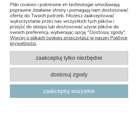
Pliki cookies i pokrewne im technologie umożliwiają
poprawne działanie strony i pomagają nam dostosować
U nas bezpiecznie kupisz leki OTC dla zwierząt. Nadzór sprawuje :
ofertę do Twoich potrzeb. Możesz zaakceptować
wykorzystanie przez nas wszystkich tych plików i
Wojewódzki Inspektorat Weterynarii z/s w Siedlcach
przejść do sklepu lub dostosować użycie plików do
Adres: Kazimierzowska 29 08-110 Siedlce
swoich preferencji, wybierając opcję "Dostosuj zgody".
Tel:+48 25 632 64 59
Więcej o plikach cookies przeczytasz w naszej Polityce
Fax:+48 25 632 55 84
prywatności.
E-mail:wiw@mazowsze.wiw.gov.pl
www:http://www.wiw.mazowsze.pl/
zaakceptuj tylko niezbędne
Sklep Zoologiczny Zoo-Aquos
NIP: 5241075829
dostosuj zgody
e-mail:
sklep@zoo-aquos.pl
tel.
+48 607 325 525
zaakceptuj wszystkie
ul. Nieszawska 4A, 03-382 Warszawa
Poniedziałek - Piątek 10:00 - 18:00
ul. Klasztorna 13A, 05-170 Zakroczym (przy trasie S7 Warszawa – Gdańsk)
Poniedziałek - Piątek 09:00 - 17:00