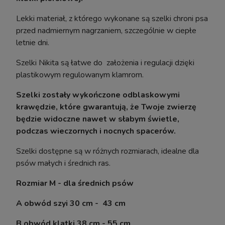
Lekki materiał, z którego wykonane są szelki chroni psa
powiadom o dostępności
przed nadmiernym nagrzaniem, szczególnie w ciepłe
letnie dni.
Szelki Nikita są łatwe do założenia i regulacji dzięki
plastikowym regulowanym klamrom.
Szelki zostały wykończone odblaskowymi
krawędzie, które gwarantują, że Twoje zwierzę
będzie widoczne nawet w słabym świetle,
podczas wieczornych i nocnych spacerów.
Szelki dostępne są w różnych rozmiarach, idealne dla
psów małych i średnich ras.
Rozmiar M - dla średnich psów
A obwód szyi 30 cm - 43 cm
B obwód klatki 38 cm - 55 cm