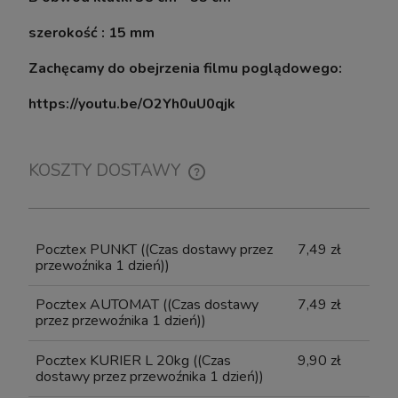
szerokość : 15 mm
Szafka pod Akwarium Proste Elitte 200x80x90
Szafka p
Zachęcamy do obejrzenia filmu poglądowego:
Biały-Beton
https://youtu.be/O2Yh0uU0qjk
Wysyłka w:
10-14 dni roboczych
KOSZTY DOSTAWY
3 058,00 zł
CENA NIE ZAWIERA EWENTUALNYCH KOSZTÓW
PŁATNOŚCI
do koszyka
Pocztex PUNKT
((Czas dostawy przez
7,49 zł
przewoźnika 1 dzień))
Pocztex AUTOMAT
((Czas dostawy
7,49 zł
przez przewoźnika 1 dzień))
Pocztex KURIER L 20kg
((Czas
9,90 zł
dostawy przez przewoźnika 1 dzień))