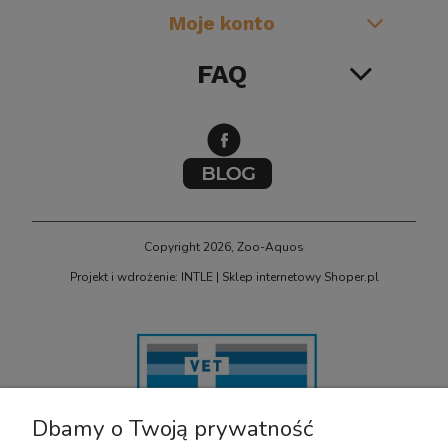
Moje konto
FAQ
Copyright 2026, Zoo-Aquos
Projekt i wdrożenie: INTLE
|
Sklep internetowy Shoper.pl
Dbamy o Twoją prywatność