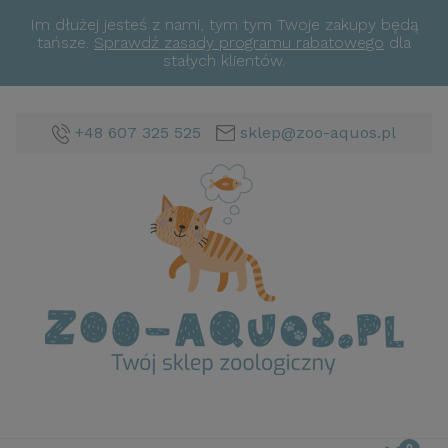
Im dłużej jesteś z nami, tym tym Twoje zakupy będą
tańsze.
Sprawdź zasady programu rabatowego
dla
stałych klientów.
+48 607 325 525
sklep@zoo-aquos.pl