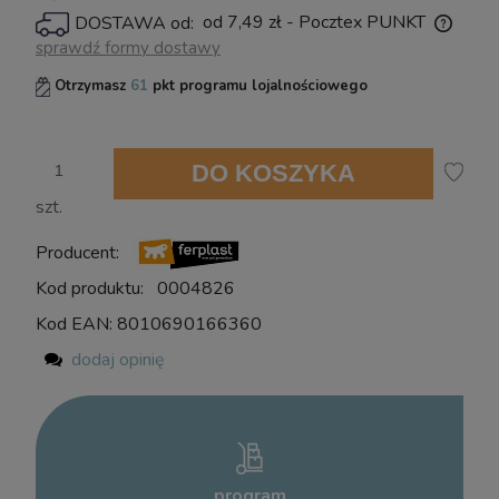
powiadom o dostępności
od 7,49 zł
- Pocztex PUNKT
DOSTAWA od:
Cena nie zawiera ewentualnych kosztów płatności
sprawdź formy dostawy
Otrzymasz
61
pkt programu lojalnościowego
DO KOSZYKA
szt.
Producent:
Kod produktu:
0004826
Kod EAN:
8010690166360
dodaj opinię
program