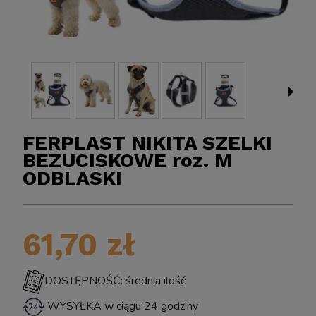
FERPLAST NIKITA SZELKI
BEZUCISKOWE roz. M
ODBLASKI
BIOKLAR 
Sun CPF-2500 Samoczyszczący FILTR Ciśnieniowy
o Oczka z Lampą UV Sterylizator na Glony UV-C
61,70 zł
11W do 6000L
DOSTĘPNOŚĆ: średnia ilość
399,00 zł
WYSYŁKA w ciągu 24 godziny