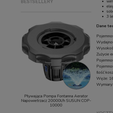
BESTSELLERY
wir
ele
sol
3 l
Dane tec
Pojemnoś
Wydajnoś
Wysokość
Zużycie 
Pojemność
Pojemność
Ilość kosz
Węże: 1
Wymiary
Pływająca Pompa Fontanna Aerator
SunSun C
Napowietrzacz 20000l/h SUSUN COP-
FILTR Ciś
10000
UV Steryliz