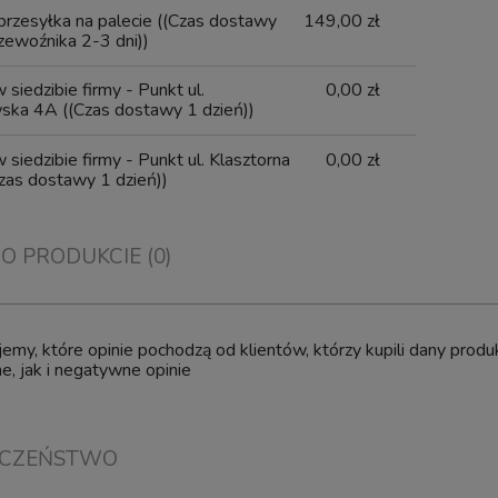
 przesyłka na palecie
((Czas dostawy
149,00 zł
zewoźnika 2-3 dni))
 siedzibie firmy - Punkt ul.
0,00 zł
wska 4A
((Czas dostawy 1 dzień))
 dla Psa Puppy Treats Mint
Pet Rewards Przysmak Trening
ki Ciasteczka Miętowe na
Spacerowy Smaczki Snacki dla Ps
 siedzibie firmy - Punkt ul. Klasztorna
0,00 zł
h dla Psów 1kg Art. 33
Łososiem 150g
zas dostawy 1 dzień))
Wysyłka w:
24 godziny
Wysyłka w:
24 godziny
 O PRODUKCIE (0)
21,40 zł
8,50 zł
12,49 zł
5,00 zł
emy, które opinie pochodzą od klientów, którzy kupili dany pro
, jak i negatywne opinie
do koszyka
do koszyka
ECZEŃSTWO