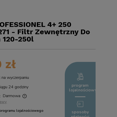
OFESSIONEL 4+ 250
71 - Filtr Zewnętrzny Do
 120-250l
 zł
na wyczerpaniu
program
ągu 24 godziny
lojalnościowy
Darmowa
:
tawy
ych kosztów
programu lojalnościowego
sposoby
płatności