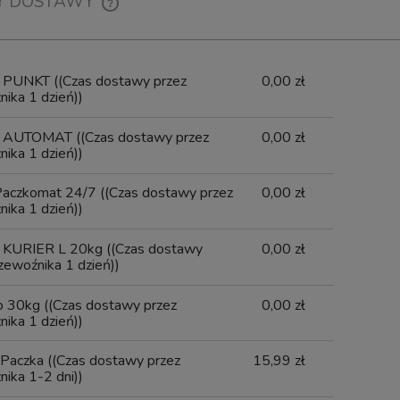
Y DOSTAWY
Wysyłka w:
4 dni
CENA NIE ZAWIERA EWENTUALNYCH
399,00 zł
8 407,50 zł
KOSZTÓW PŁATNOŚCI
x PUNKT
((Czas dostawy przez
0,00 zł
dom o dostępności
ika 1 dzień))
do koszyka
x AUTOMAT
((Czas dostawy przez
0,00 zł
ika 1 dzień))
Paczkomat 24/7
((Czas dostawy przez
0,00 zł
ika 1 dzień))
 KURIER L 20kg
((Czas dostawy
0,00 zł
zewoźnika 1 dzień))
do 30kg
((Czas dostawy przez
0,00 zł
ika 1 dzień))
Paczka
((Czas dostawy przez
15,99 zł
ika 1-2 dni))