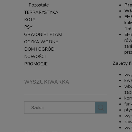
Pre
Pozostałe
Włó
TERRARYSTYKA
EH
KOTY
kul
PSY
450
EH
GRYZONIE I PTAKI
rów
OCZKA WODNE
zan
DOM I OGRÓD
prz
NOWOŚCI
Zalety f
PROMOCJE
wyg
kwa
WYSZUKIWARKA
wbu
zab
kom
fun
pły
wyg
zaw
wys