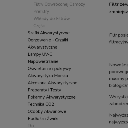
Filtr ze
Filtry Odwróconej Osmozy
zmniejsz
Prefiltry
Wkłady do Filtrów
Części
Szafki Akwarystyczne
Filtr pos
Ogrzewanie - Grzałki
filtracyj
Akwarystyczne
Lampy UV-C
Napowietrzanie
Nowością 
Oświetlenie i pokrywy
porowego 
Akwarystyka Morska
musimy po
Akcesoria Akwarystyczne
biologicz
Preparaty i Testy
Wszystki
Pokarmy Akwarystyczne
zabrudzeń
Technika CO2
Ozdoby Akwariowe
Najwyższ
Podłoża i Żwirki
najwyższe
Tła