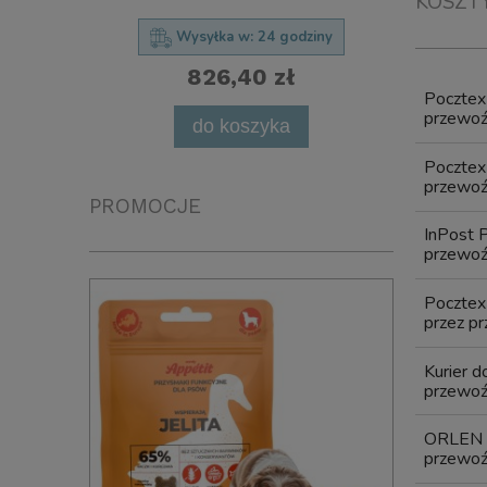
KOSZT
Wysyłka w:
24 godziny
826,40 zł
Poczte
powia
przewoźn
do koszyka
Poczte
przewoźn
PROMOCJE
InPost 
przewoźn
Pocztex
przez pr
Kurier 
przewoźn
ORLEN 
przewoźn