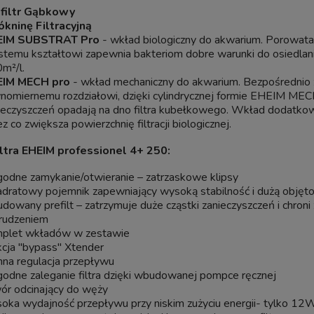
filtr Gąbkowy
kninę Filtracyjną
EIM SUBSTRAT Pro
- wkład biologiczny do akwarium. Porowata 
istemu kształtowi zapewnia bakteriom dobre warunki do osiedlania
m²/l.
EIM MECH pro
- wkład mechaniczny do akwarium. Bezpośrednio 
nomiernemu rozdziałowi, dzięki cylindrycznej formie EHEIM MECHp
ieczyszczeń opadają na dno filtra kubełkowego. Wkład dodatkowo s
ez co zwiększa powierzchnię filtracji biologicznej.
iltra EHEIM professionel 4+ 250:
odne zamykanie/otwieranie – zatrzaskowe klipsy
dratowy pojemnik zapewniający wysoką stabilność i dużą objętoś
dowany prefilt – zatrzymuje duże cząstki zanieczyszczeń i chroni
rudzeniem
plet wkładów w zestawie
kcja "bypass" Xtender
nna regulacja przepływu
odne zaleganie filtra dzięki wbudowanej pompce ręcznej
ór odcinający do węży
oka wydajność przepływu przy niskim zużyciu energii- tylko 12W