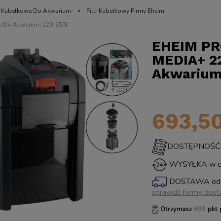
»
 - Kubełkowe Do Akwarium
Filtr Kubełkowy Firmy Eheim
y Do Akwarium 120-250l
EHEIM PR
MEDIA+ 22
Akwarium
693,50
DOSTĘPNOŚĆ: 
WYSYŁKA w ci
DOSTAWA od
sprawdź formy dos
Cena nie zawiera ewentualn
Otrzymasz
693
pkt 
płatności