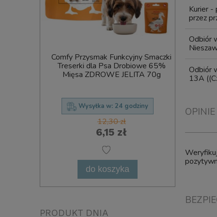
Kurier -
przez pr
Odbiór w
Niesza
mak Gryzak
Comfy Przysmak Funkcyjny Smaczki
Ciastka
Cięty 12cm
Treserki dla Psa Drobiowe 65%
Treser
Odbiór w
Mięsa ZDROWE JELITA 70g
Oddec
13A
((C
ziny
Wysyłka w:
24 godziny
OPINIE
12,30 zł
6,15 zł
Weryfikuj
pozytywne
do koszyka
BEZPI
PRODUKT DNIA