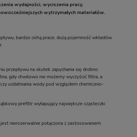
enia wydajności, wyciszenia pracy,
nowocześniejszych wytrzymałych materiałów.
przepływu, bardzo cichą prace, dużą pojemność wkładów
r.
niu przepływu na skutek zapychania się drobno
atna, gdy chwilowo nie możemy wyczyścić filtra, a
, czy uzdatniania wody pod względem chemicznio-
owy prefiltr wyłapujący największe cząsteczki
est nierozerwalnie połączona z zastosowaniem