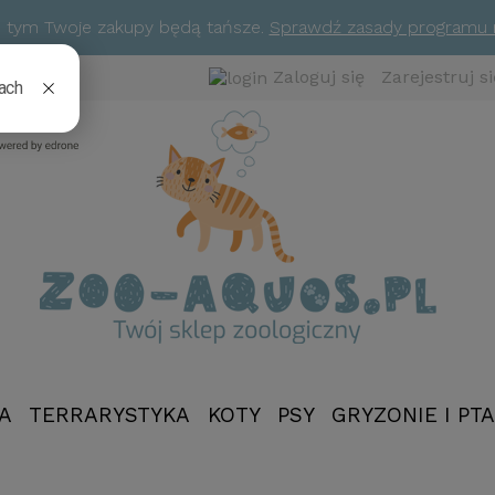
ym tym Twoje zakupy będą tańsze.
Sprawdź zasady programu
Zaloguj się
Zarejestruj si
A
TERRARYSTYKA
KOTY
PSY
GRYZONIE I PTA
NOWOŚCI