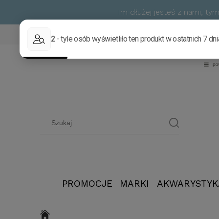
Im dłużej jesteś z nami, t
PROMOCJE
MARKI
AKWARYSTYK