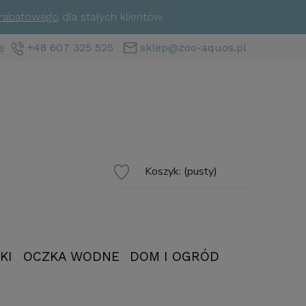
 rabatowego
dla stałych klientów.
ę
+48 607 325 525
sklep@zoo-aquos.pl
Koszyk:
(pusty)
KI
OCZKA WODNE
DOM I OGRÓD