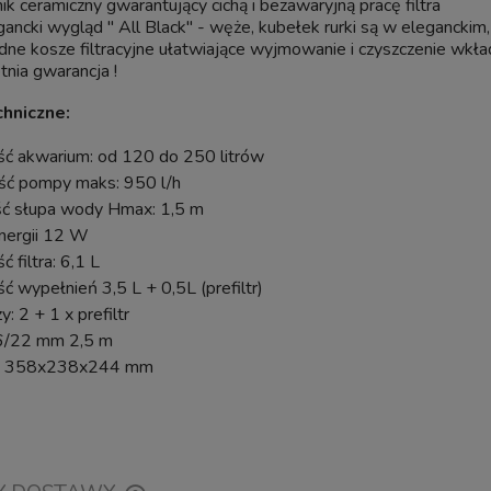
nik ceramiczny gwarantujący cichą i bezawaryjną pracę filtra
gancki wygląd " All Black" - węże, kubełek rurki są w eleganckim
idne kosze filtracyjne ułatwiające wyjmowanie i czyszczenie wkł
etnia gwarancja !
hniczne:
ć akwarium: od 120 do 250 litrów
ć pompy maks: 950 l/h
 słupa wody Hmax: 1,5 m
energii 12 W
 filtra: 6,1 L
 wypełnień 3,5 L + 0,5L (prefiltr)
y: 2 + 1 x prefiltr
6/22 mm 2,5 m
: 358x238x244 mm
BIOKLAR Move 60 FILTR DO OC
PF-2500 Samoczyszczący
WODNEGO STAWU KARPI KO
nieniowy Do Oczka z Lampą
60000L
ator na Glony UV-C 11W do
6000L