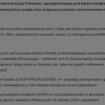
wnętrzny klasy Premium, zaprojektowany pod kątem zwiększ
enia poboru prądu oraz ulepszony poprzez zastosowanie 
iada wszystkie udogodnienia serii 3, takie jak płynna regulacja 
nych i filtra, automatyczne zasysanie wody, czy zintegrowany prefilt
jest zastosowanie funkcji Xtender przeciwdziałającej spowolnie
materiału filtracyjnego - włókniny. Jest to funkcja bardzo przyd
prawić obieg wody w zbiorniku (np. żeby nie spadło natlenienie
nym).
e modele EHEIM PROFESSIONEL 4+ posiadają zintegrowany, gąbk
, ochraniając przy tym wkłady biologiczne przed zapchaniem.
a wydajność urządzeń EHEIM w oczyszczaniu wody w akwarium j
j jakości wkładów filtracyjnych. W modelu 250+ znajdziemy: