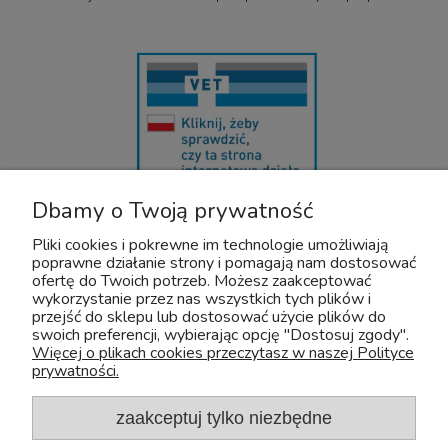
Dbamy o Twoją prywatność
U nas bezpiecznie kupisz leki OTC dla zwierząt. Nadzór sprawuje :
Wojewódzki Inspektorat Weterynarii z/s w Siedlcach
Pliki cookies i pokrewne im technologie umożliwiają
Adres: Kazimierzowska 29 08-110 Siedlce
poprawne działanie strony i pomagają nam dostosować
Tel:+48 25 632 64 59
ofertę do Twoich potrzeb. Możesz zaakceptować
Fax:+48 25 632 55 84
wykorzystanie przez nas wszystkich tych plików i
przejść do sklepu lub dostosować użycie plików do
E-mail:wiw@mazowsze.wiw.gov.pl
swoich preferencji, wybierając opcję "Dostosuj zgody".
www:http://www.wiw.mazowsze.pl/
Więcej o plikach cookies przeczytasz w naszej Polityce
prywatności.
Sklep Zoologiczny Zoo-Aquos
NIP: 5241075829
e-mail:
sklep@zoo-aquos.pl
zaakceptuj tylko niezbędne
tel.
+48 607 325 525