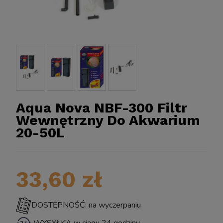
Aqua Nova NBF-300 Filtr
Wewnętrzny Do Akwarium
20-50L
BIOKLAR 
Sun CPF-2500 Samoczyszczący FILTR Ciśnieniowy
o Oczka z Lampą UV Sterylizator na Glony UV-C
11W do 6000L
33,60 zł
DOSTĘPNOŚĆ: na wyczerpaniu
399,00 zł