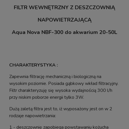
FILTR WEWNĘTRZNY Z DESZCZOWNIĄ
NAPOWIETRZAJĄCĄ
Aqua Nova NBF-300 do akwarium 20-50L
CHARAKTERYSTYKA :
Zapewnia filtrację mechaniczną i biologiczną na
Pinceta Pęseta Prosta Hobby Tool 30cm
wysokim poziomie. Posiada gąbkowy wkład filtracyjny.
Aquafores
Filtr charakteryzuję się wysoka wydajnością 300 l/h
przy niskim poborze energii tylko 3W.
Dużą zaletą filtra jest to, iż wyposażony jest on w 2
13,99 zł
rodzaje napowietrzania:
17,10 zł
Cena regularna:
17,10 zł
1 - deszczownię zapobiega powstawaniu kożucha
Najniższa cena: