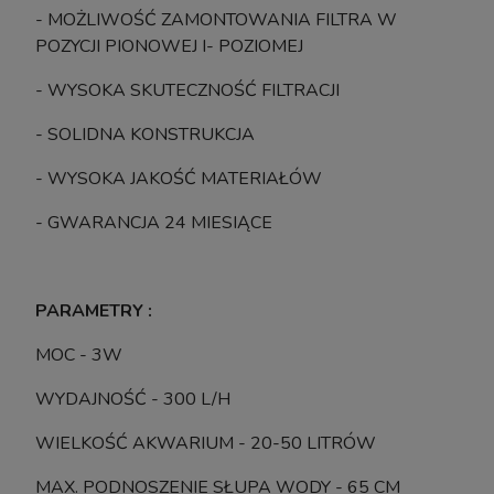
- MOŻLIWOŚĆ ZAMONTOWANIA FILTRA W
POZYCJI PIONOWEJ I- POZIOMEJ
Szafka pod Akwarium Proste Elitte 200x80x90
Szafka p
- WYSOKA SKUTECZNOŚĆ FILTRACJI
Dąb Artisan-Czarny
- SOLIDNA KONSTRUKCJA
- WYSOKA JAKOŚĆ MATERIAŁÓW
Wysyłka w:
10-14 dni roboczych
- GWARANCJA 24 MIESIĄCE
3 058,00 zł
do koszyka
PARAMETRY :
MOC - 3W
WYDAJNOŚĆ - 300 L/H
WIELKOŚĆ AKWARIUM - 20-50 LITRÓW
MAX. PODNOSZENIE SŁUPA WODY - 65 CM