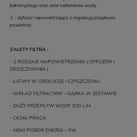
bakteryjnego oraz silne natlenienia wodę.
powiadom o dostępności
2 - dyfuzor napowietrzający z regulacją przypływu
powietrza.
ZALETY FILTRA :
- 2 RODZAJE NAPOWIETRZANIA ( DYFUZOR I
DESZCZOWNIA )
- ŁATWY W OBSŁUDZE I CZYSZCZENIU
- WKŁAD FILTRACYJNY – GĄBKA W ZESTAWIE
- DUŻY PRZEPŁYW WODY 300 L/H
- CICHA PRACA
- NISKI POBÓR ENERGI – 3W