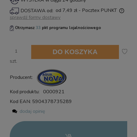
WYSYŁKA w ciągu 24 godziny
powiadom o dostępności
od 7,49 zł
- Pocztex PUNKT
DOSTAWA od:
Cena nie zawiera ewentualnych kosztów płatności
sprawdź formy dostawy
Otrzymasz
33
pkt programu lojalnościowego
DO KOSZYKA
szt.
Producent:
Kod produktu:
0000921
Kod EAN:
5904378735289
dodaj opinię