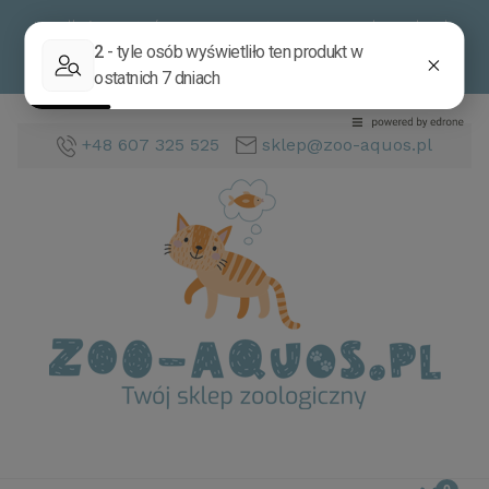
Im dłużej jesteś z nami, tym tym Twoje zakupy będą
tańsze.
Sprawdź zasady programu rabatowego
dla
stałych klientów.
+48 607 325 525
sklep@zoo-aquos.pl