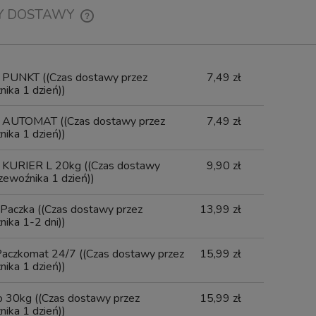
Y DOSTAWY
CENA NIE ZAWIERA EWENTUALNYCH
KOSZTÓW PŁATNOŚCI
x PUNKT
((Czas dostawy przez
7,49 zł
ika 1 dzień))
x AUTOMAT
((Czas dostawy przez
7,49 zł
ika 1 dzień))
 KURIER L 20kg
((Czas dostawy
9,90 zł
zewoźnika 1 dzień))
Paczka
((Czas dostawy przez
13,99 zł
ika 1-2 dni))
Paczkomat 24/7
((Czas dostawy przez
15,99 zł
ika 1 dzień))
do 30kg
((Czas dostawy przez
15,99 zł
ika 1 dzień))