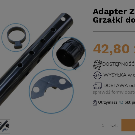
Adapter Z
Grzałki d
42,80 
DOSTĘPNOŚĆ: ś
WYSYŁKA w ci
DOSTAWA od
sprawdź formy dos
Cena 
Otrzymasz
42
pkt p
płatno
szt.