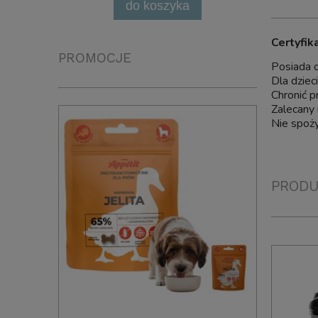
do koszyka
Certyfik
PROMOCJE
Posiada 
Dla dziec
Chronić p
Zalecany 
Nie spoży
PRODU