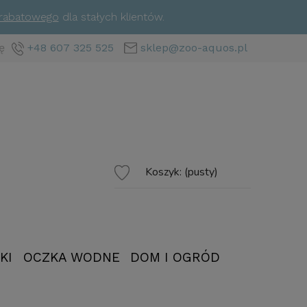
 rabatowego
dla stałych klientów.
ę
+48 607 325 525
sklep@zoo-aquos.pl
Koszyk:
(pusty)
KI
OCZKA WODNE
DOM I OGRÓD