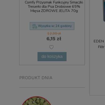
mak Gryzak
Comfy Przysmak Funkcyjny Smaczki
Ciastka
Cięty 12cm
Treserki dla Psa Drobiowe 65%
Treser
Mięsa ZDROWE JELITA 70g
Oddec
ziny
Wysyłka w:
24 godziny
12,30 zł
6,15 zł
EDEN 
Filt
do koszyka
PRODUKT DNIA