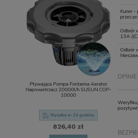
Kurier -
przez pr
Odbiór w
13A
((C
Odbiór w
Niesza
OPINIE
Pływająca Pompa Fontanna Aerator
SunSun C
Napowietrzacz 20000l/h SUSUN COP-
FILTR Ciś
10000
UV Steryliz
Weryfikuj
pozytywne
Wysyłka w:
24 godziny
826,40 zł
BEZPI
powia