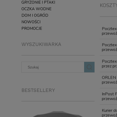
GRYZONIE I PTAKI
KOSZT
OCZKA WODNE
DOM I OGRÓD
NOWOŚCI
Poczte
PROMOCJE
przewoźn
WYSZUKIWARKA
Poczte
przewoźn
Pocztex
przez pr
ORLEN 
przewoźn
BESTSELLERY
InPost 
przewoźn
Kurier 
przewoźn