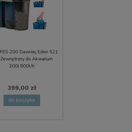
 dla Psa Puppy Treats Mint
Pet Rewards Przysmak Trening
ki Ciasteczka Miętowe na
Spacerowy Smaczki Snacki dla Ps
h dla Psów 1kg Art. 33
Łososiem 150g
Wysyłka w:
24 godziny
Wysyłka w:
24 godziny
21,40 zł
8,50 zł
12,49 zł
5,00 zł
FES 200 Dawniej Eden 521
r Zewnętrzny do Akwarium
200l 800l/h
do koszyka
do koszyka
399,00 zł
do koszyka