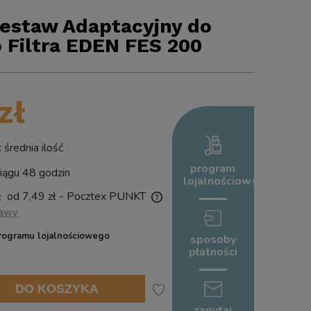
estaw Adaptacyjny do
o Filtra EDEN FES 200
zł
rednia ilość
program
ągu 48 godzin
lojalnościowy
od 7,49 zł
- Pocztex PUNKT
:
tawy
nie zawiera ewentualnych kosztów
rogramu lojalnościowego
sposoby
ści
płatności
DO KOSZYKA
zapytaj