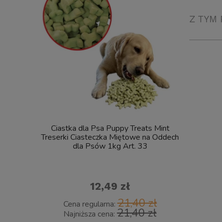
Z TYM 
Ciastka dla Psa Puppy Treats Mint
Pinceta 
Treserki Ciasteczka Miętowe na Oddech
dla Psów 1kg Art. 33
12,49 zł
21,40 zł
Cena regularna:
Cena 
21,40 zł
Najniższa cena:
Najni