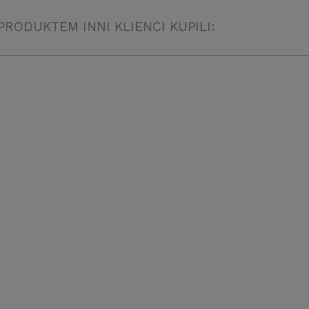
PRODUKTEM INNI KLIENCI KUPILI:
Pęseta Prosta Hobby Tool
30cm
Aquaforest Kh Buffer 5000g Balli
Preparat do Podnoszenia KH
13,99 zł
106,40 zł
17,10 zł
regularna:
17,10 zł
ższa cena:
do koszyka