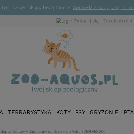
ym tym Twoje zakupy będą tańsze.
Sprawdź zasady programu
Zaloguj się
Zarejestruj si
A
TERRARYSTYKA
KOTY
PSY
GRYZONIE I PTA
NOWOŚCI
dapter Zestaw Adaptacyjny do Grzałki do Filtra EDEN FES 200