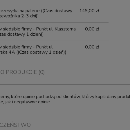
 przesyłka na palecie
((Czas dostawy
149,00 zł
zewoźnika 2-3 dni))
 siedzibie firmy - Punkt ul. Klasztorna
0,00 zł
zas dostawy 1 dzień))
 siedzibie firmy - Punkt ul.
0,00 zł
wska 4A
((Czas dostawy 1 dzień))
 O PRODUKCIE (0)
BIOKLAR Move 60 FILTR DO OC
PF-2500 Samoczyszczący
WODNEGO STAWU KARPI KO
nieniowy Do Oczka z Lampą
60000L
ator na Glony UV-C 11W do
emy, które opinie pochodzą od klientów, którzy kupili dany pro
6000L
, jak i negatywne opinie
Wysyłka w:
4 dni
399,00 zł
8 407,50 zł
ECZEŃSTWO
dom o dostępności