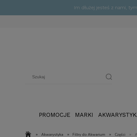
Im dłużej jesteś z nami, t
PROMOCJE
MARKI
AKWARYSTYK
»
»
»
»
Akwarystyka
Filtry do Akwarium
Części
A