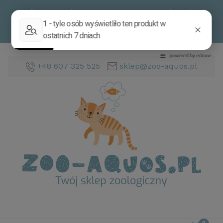
Im dłużej jesteś z nami, tym tym Twoje zakupy będą
tańsze.
Sprawdź zasady programu rabatowego
dla
stałych klientów.
+48 607 325 525
sklep@zoo-aquos.pl