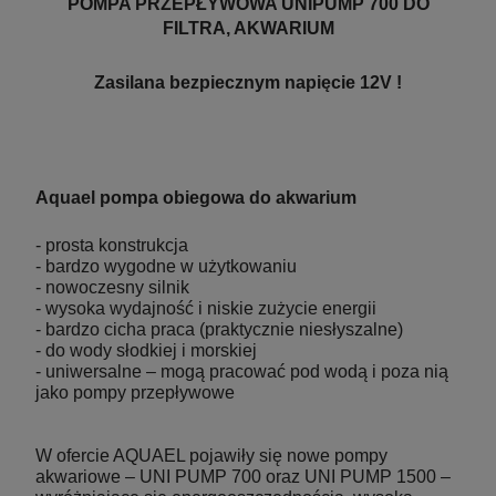
POMPA PRZEPŁYWOWA UNIPUMP 700 DO
FILTRA, AKWARIUM
Zasilana bezpiecznym napięcie 12V !
Aquael pompa obiegowa do akwarium
- prosta konstrukcja
- bardzo wygodne w użytkowaniu
- nowoczesny silnik
- wysoka wydajność i niskie zużycie energii
Pinceta Pęseta Prosta Hobby Tool 30cm
- bardzo cicha praca (praktycznie niesłyszalne)
Aquafores
- do wody słodkiej i morskiej
- uniwersalne – mogą pracować pod wodą i poza nią
jako pompy przepływowe
13,99 zł
W ofercie AQUAEL pojawiły się nowe pompy
akwariowe – UNI PUMP 700 oraz UNI PUMP 1500 –
17,10 zł
Cena regularna: