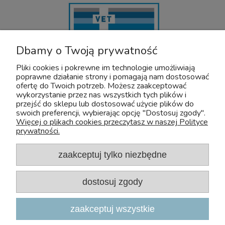
Dbamy o Twoją prywatność
Pliki cookies i pokrewne im technologie umożliwiają
poprawne działanie strony i pomagają nam dostosować
U nas bezpiecznie kupisz leki OTC dla zwierząt. Nadzór sprawuje :
ofertę do Twoich potrzeb. Możesz zaakceptować
wykorzystanie przez nas wszystkich tych plików i
Wojewódzki Inspektorat Weterynarii z/s w Siedlcach
przejść do sklepu lub dostosować użycie plików do
Adres: Kazimierzowska 29 08-110 Siedlce
swoich preferencji, wybierając opcję "Dostosuj zgody".
Tel:+48 25 632 64 59
Więcej o plikach cookies przeczytasz w naszej Polityce
Fax:+48 25 632 55 84
prywatności.
E-mail:wiw@mazowsze.wiw.gov.pl
www:http://www.wiw.mazowsze.pl/
zaakceptuj tylko niezbędne
Sklep Zoologiczny Zoo-Aquos
NIP: 5241075829
dostosuj zgody
e-mail:
sklep@zoo-aquos.pl
tel.
+48 607 325 525
zaakceptuj wszystkie
ul. Nieszawska 4A, 03-382 Warszawa
Poniedziałek - Piątek 10:00 - 18:00