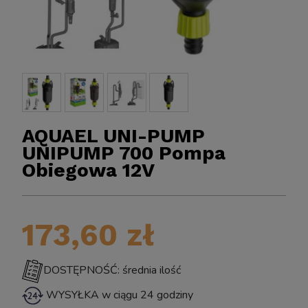
AQUAEL UNI-PUMP
UNIPUMP 700 Pompa
Obiegowa 12V
BIOKLAR 
Sun CPF-2500 Samoczyszczący FILTR Ciśnieniowy
173,60 zł
o Oczka z Lampą UV Sterylizator na Glony UV-C
11W do 6000L
DOSTĘPNOŚĆ: średnia ilość
WYSYŁKA w ciągu 24 godziny
399,00 zł