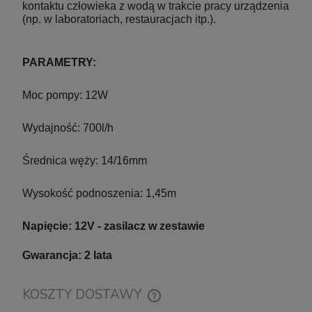
kontaktu człowieka z wodą w trakcie pracy urządzenia
(np. w laboratoriach, restauracjach itp.).
Szafka pod Akwarium Proste Elitte 200x80x90
Szafka p
PARAMETRY:
Biały-Beton
Moc pompy: 12W
Wydajność: 700l/h
Wysyłka w:
10-14 dni roboczych
3 058,00 zł
Średnica węży: 14/16mm
do koszyka
Wysokość podnoszenia: 1,45m
Napięcie: 12V - zasilacz w zestawie
Gwarancja: 2 lata
KOSZTY DOSTAWY
CENA NIE ZAWIERA EWENTUALNYCH KOSZTÓW