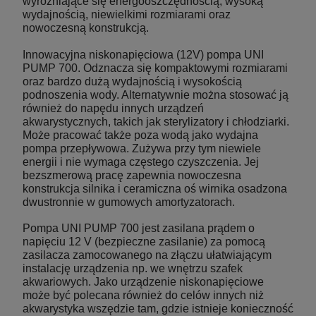
wyróżniające się energooszczędnością, wysoką
17,10 zł
Najniższa cena:
wydajnością, niewielkimi rozmiarami oraz
nowoczesną konstrukcją.
powiadom o dostępności
Innowacyjna niskonapięciowa (12V) pompa UNI
PUMP 700. Odznacza się kompaktowymi rozmiarami
oraz bardzo dużą wydajnością i wysokością
podnoszenia wody. Alternatywnie można stosować ją
również do napędu innych urządzeń
akwarystycznych, takich jak sterylizatory i chłodziarki.
Może pracować także poza wodą jako wydajna
pompa przepływowa. Zużywa przy tym niewiele
energii i nie wymaga częstego czyszczenia. Jej
bezszmerową pracę zapewnia nowoczesna
konstrukcja silnika i ceramiczna oś wirnika osadzona
dwustronnie w gumowych amortyzatorach.
Pompa UNI PUMP 700 jest zasilana prądem o
napięciu 12 V (bezpieczne zasilanie) za pomocą
zasilacza zamocowanego na złączu ułatwiającym
instalację urządzenia np. we wnętrzu szafek
akwariowych. Jako urządzenie niskonapięciowe
może być polecana również do celów innych niż
akwarystyka wszędzie tam, gdzie istnieje konieczność