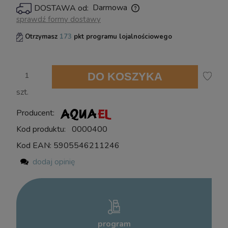
Darmowa
DOSTAWA od:
powiadom o dostępności
Cena nie zawiera ewentualnych kosztów płatności
sprawdź formy dostawy
Otrzymasz
173
pkt programu lojalnościowego
DO KOSZYKA
szt.
Producent:
Kod produktu:
0000400
Kod EAN:
5905546211246
dodaj opinię
program