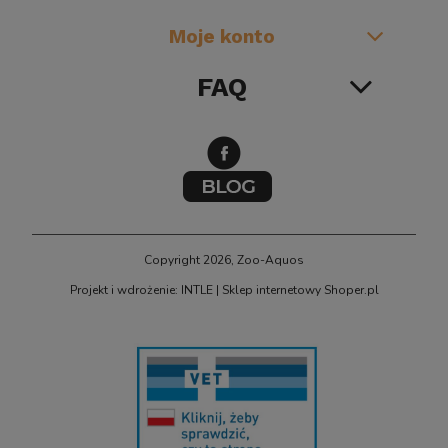
Moje konto
FAQ
BIOKLAR 
Sun CPF-2500 Samoczyszczący FILTR Ciśnieniowy
o Oczka z Lampą UV Sterylizator na Glony UV-C
11W do 6000L
Copyright 2026, Zoo-Aquos
Projekt i wdrożenie: INTLE
|
Sklep internetowy Shoper.pl
399,00 zł
powiadom o dostępności