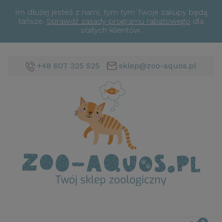
Im dłużej jesteś z nami, tym tym Twoje zakupy będą
tańsze.
Sprawdź zasady programu rabatowego
dla
stałych klientów.
+48 607 325 525
sklep@zoo-aquos.pl