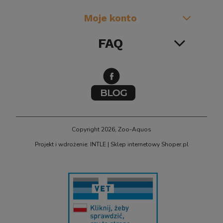
Moje konto
FAQ
BIOKLAR 
Sun CPF-2500 Samoczyszczący FILTR Ciśnieniowy
o Oczka z Lampą UV Sterylizator na Glony UV-C
11W do 6000L
Copyright 2026, Zoo-Aquos
Projekt i wdrożenie: INTLE
|
Sklep internetowy Shoper.pl
399,00 zł
powiadom o dostępności