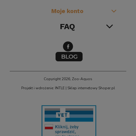
Moje konto
FAQ
BIOKLAR 
Sun CPF-2500 Samoczyszczący FILTR Ciśnieniowy
o Oczka z Lampą UV Sterylizator na Glony UV-C
11W do 6000L
Copyright 2026, Zoo-Aquos
Projekt i wdrożenie: INTLE
|
Sklep internetowy Shoper.pl
399,00 zł
powiadom o dostępności