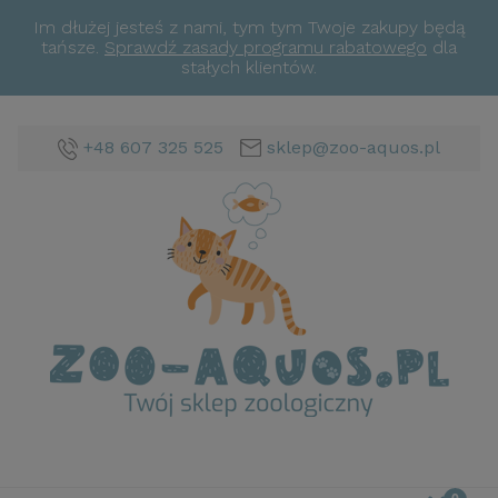
Im dłużej jesteś z nami, tym tym Twoje zakupy będą
tańsze.
Sprawdź zasady programu rabatowego
dla
stałych klientów.
+48 607 325 525
sklep@zoo-aquos.pl