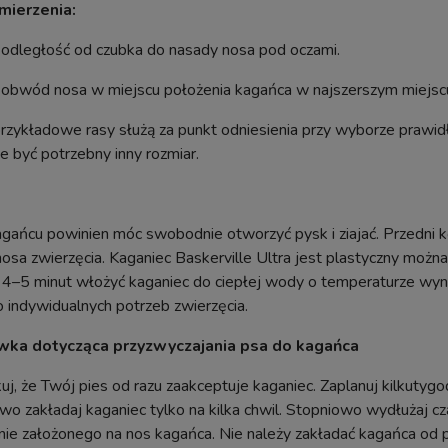
mierzenia:
 odległość od czubka do nasady nosa pod oczami.
 obwód nosa w miejscu położenia kagańca w najszerszym miejscu,
zykładowe rasy służą za punkt odniesienia przy wyborze prawidł
 być potrzebny inny rozmiar.
gańcu powinien móc swobodnie otworzyć pysk i ziajać. Przedni 
osa zwierzęcia. Kaganiec Baskerville Ultra jest plastyczny możn
a 4–5 minut włożyć kaganiec do ciepłej wody o temperaturze wy
zysmak Funkcyjny Smaczki
Ciastka dla Psa Puppy Treats Mi
ki dla Psa Drobiowe 65%
Treserki Ciasteczka Miętowe n
o indywidualnych potrzeb zwierzęcia.
a ZDROWE JELITA 70g
Oddech dla Psów 1kg Art. 33
ka dotycząca przyzwyczajania psa do kagańca
uj, że Twój pies od razu zaakceptuje kaganiec. Zaplanuj kilkuty
Wysyłka w:
24 godziny
Wysyłka w:
24 godziny
o zakładaj kaganiec tylko na kilka chwil. Stopniowo wydłużaj cz
12,30 zł
21,40 zł
ie założonego na nos kagańca. Nie należy zakładać kagańca od p
6,15 zł
12,49 zł