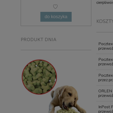
cierpliw
do koszyka
KOSZT
PRODUKT DNIA
Poczte
przewoźn
Poczte
przewoźn
Pocztex
przez pr
ORLEN 
przewoźn
InPost 
przewoźn