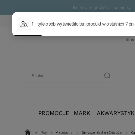
Im dłużej jesteś z nami, t
PROMOCJE
MARKI
AKWARYSTYK
»
»
»
»
Psy
Akcesoria
Smycze, Szelki i Obroże
Ka