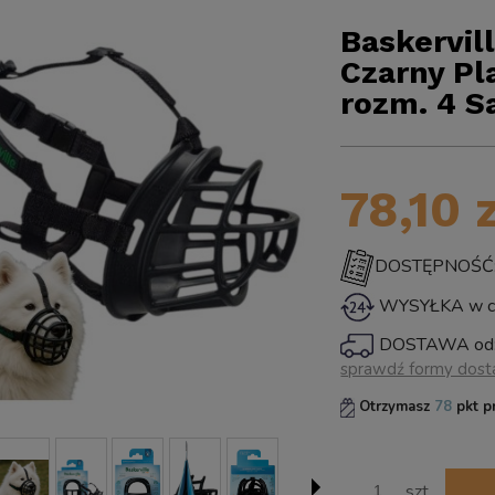
Baskervil
Czarny Pl
rozm. 4 
78,10 
DOSTĘPNOŚĆ: ś
WYSYŁKA w ci
DOSTAWA od
sprawdź formy dos
Cena 
Otrzymasz
78
pkt p
płatno
szt.