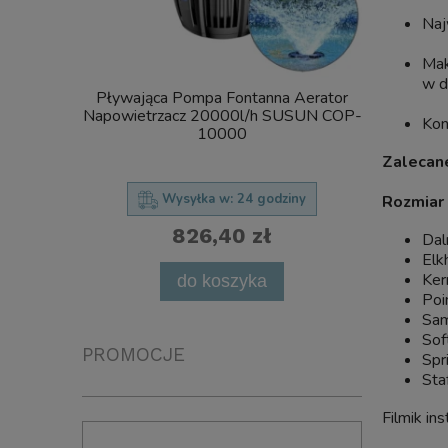
Naj
Mak
w d
Pływająca Pompa Fontanna Aerator
SunSun C
Napowietrzacz 20000l/h SUSUN COP-
Kon
FILTR Ciś
10000
UV Steryliz
Zalecane
Wysyłka w:
24 godziny
Rozmiar 
826,40 zł
Dal
Elk
powia
Ker
do koszyka
Poi
Sa
Sof
PROMOCJE
Spr
Staf
Filmik in