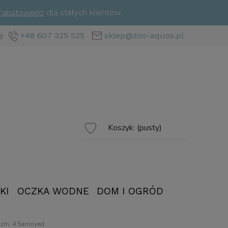
 rabatowego
dla stałych klientów.
ę
+48 607 325 525
sklep@zoo-aquos.pl
Koszyk:
(pusty)
KI
OCZKA WODNE
DOM I OGRÓD
rozm. 4 Samoyed