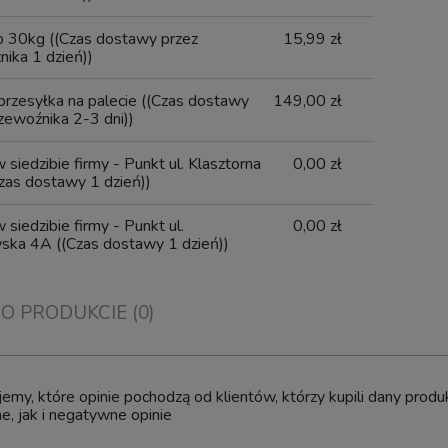
do 30kg
((Czas dostawy przez
15,99 zł
ika 1 dzień))
Pęseta Prosta Hobby Tool
 przesyłka na palecie
((Czas dostawy
149,00 zł
30cm
Aquaforest Kh Buffer 5000g Balli
zewoźnika 2-3 dni))
Preparat do Podnoszenia KH
 siedzibie firmy - Punkt ul. Klasztorna
0,00 zł
zas dostawy 1 dzień))
13,99 zł
106,40 zł
 siedzibie firmy - Punkt ul.
0,00 zł
17,10 zł
regularna:
wska 4A
((Czas dostawy 1 dzień))
17,10 zł
ższa cena:
do koszyka
dom o dostępności
 O PRODUKCIE (0)
emy, które opinie pochodzą od klientów, którzy kupili dany pro
, jak i negatywne opinie