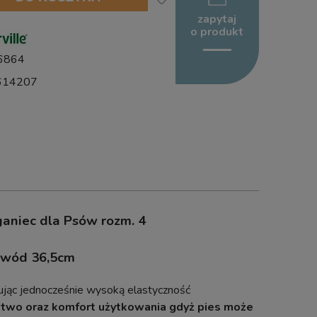
zapytaj
o produkt
6864
614207
ganiec dla Psów rozm. 4
bwód 36,5cm
jąc jednocześnie wysoką elastyczność
two oraz komfort użytkowania gdyż pies może