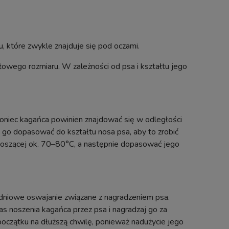
 które zwykle znajduje się pod oczami.
owego rozmiaru. W zależności od psa i kształtu jego
koniec kagańca powinien znajdować się w odległości
a go dopasować do kształtu nosa psa, aby to zrobić
noszącej ok. 70–80°C, a następnie dopasować jego
nt
Terrario Mata Grzewcza Z Regulacją
Kerbl Domek Budk
a
do Terrarium 80x28cm 45W
Drewniany Brą
godniowe oswajanie związane z nagradzeniem psa.
Wysyłka w:
24 godziny
Wysyłka 
as noszenia kagańca przez psa i nagradzaj go za
57,90 zł
408
oczątku na dłuższą chwilę, ponieważ nadużycie jego
49,99 zł
379