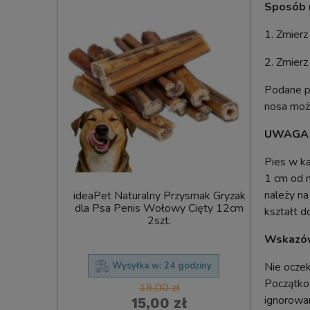
Sposób 
1. Zmierz
2. Zmierz
Podane pr
nosa może
UWAGA
Pies w ka
1 cm od n
należy n
Treningowy
ideaPet Naturalny Przysmak Gryzak
Comfy Pr
i dla Psa z
dla Psa Penis Wołowy Cięty 12cm
Treser
kształt d
g
2szt.
Mięs
Wskazów
Nie oczek
ziny
Wysyłka w:
24 godziny
Początkow
19,00 zł
ignorowan
15,00 zł