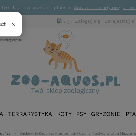
ym tym Twoje zakupy będą tańsze.
Sprawdź zasady programu
Zaloguj się
Zarejestruj si
A
TERRARYSTYKA
KOTY
PSY
GRYZONIE I PTA
NOWOŚCI
»
gańce
Baskerville Kaganiec Fizjologiczny Czarny Plastyczny Ultra Muzzle 