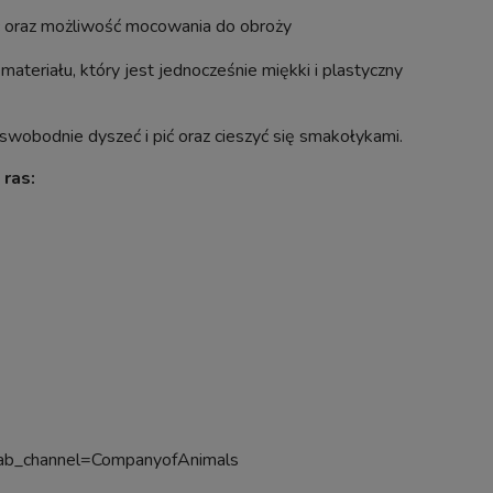
c oraz możliwość mocowania do obroży
eriału, który jest jednocześnie miękki i plastyczny
ZKA
Zestaw z Sz
Żwirek silikonowy dla kota JERRY Big
I
150x50x160cm 
swobodnie dyszeć i pić oraz cieszyć się smakołykami.
Bag 15kg Drobny Pył 0,5-2mm -
Pokrywa LED 27W
worek 15kg
ras:
Wysyłka w:
10
114,00 zł
3 269
powiadom o dostępności
do ko
ab_channel=CompanyofAnimals