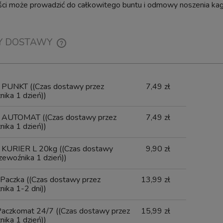
ości może prowadzić do całkowitego buntu i odmowy noszenia ka
do koszyka
do koszyka
Y DOSTAWY
CENA NIE ZAWIERA EWENTUALNYCH
KOSZTÓW PŁATNOŚCI
x PUNKT
((Czas dostawy przez
7,49 zł
ika 1 dzień))
x AUTOMAT
((Czas dostawy przez
7,49 zł
ika 1 dzień))
 KURIER L 20kg
((Czas dostawy
9,90 zł
zewoźnika 1 dzień))
Paczka
((Czas dostawy przez
13,99 zł
ika 1-2 dni))
Paczkomat 24/7
((Czas dostawy przez
15,99 zł
ika 1 dzień))