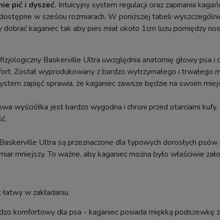
e pić i dyszeć.
Intuicyjny system regulacji oraz zapinania kaga
ostępne w sześciu rozmiarach. W poniższej tabeli wyszczególni
 dobrać kaganiec tak aby pies miał około 1cm luzu pomiędzy no
fizjologiczny Baskerville Ultra uwzględnia anatomię głowy psa
ort. Został wyprodukowany z bardzo wytrzymałego i trwałego mat
ystem zapięć sprawia, że kaganiec zawsze będzie na swoim miej
a wyściółka jest bardzo wygodna i chroni przed otarciami kufy.
ć.
askerville Ultra są przeznaczone dla typowych dorosłych psów i
miar mniejszy. To ważne, aby kaganiec można było właściwie zało
t łatwy w zakładaniu.
dzo komfortowy dla psa - kaganiec posiada miękką podszewkę 