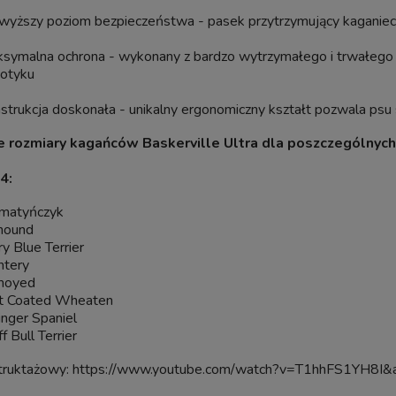
wyższy poziom bezpieczeństwa - pasek przytrzymujący kaganie
symalna ochrona - wykonany z bardzo wytrzymałego i trwałego mat
otyku
BIOKLAR Move 60 FILTR DO OC
PF-2500 Samoczyszczący
WODNEGO STAWU KARPI KO
strukcja doskonała - unikalny ergonomiczny kształt pozwala psu 
nieniowy Do Oczka z Lampą
60000L
ator na Glony UV-C 11W do
 rozmiary kagańców Baskerville Ultra dla poszczególnych 
6000L
Wysyłka w:
4 dni
4:
399,00 zł
8 407,50 zł
matyńczyk
hound
dom o dostępności
ry Blue Terrier
do koszyka
ntery
moyed
t Coated Wheaten
inger Spaniel
f Bull Terrier
struktażowy:
https://www.youtube.com/watch?v=T1hhFS1YH8I&