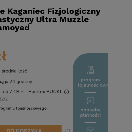
le Kaganiec Fizjologiczny
astyczny Ultra Muzzle
Samoyed
zł
rednia ilość
program
ągu 24 godziny
lojalnościowy
od 7,49 zł
- Pocztex PUNKT
:
tawy
nie zawiera ewentualnych kosztów
rogramu lojalnościowego
sposoby
ści
płatności
DO KOSZYKA