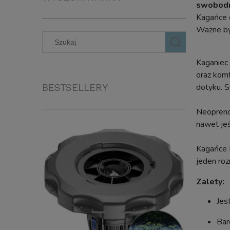
swobodni
Kagańce d
Ważne by
Kaganiec 
oraz komf
dotyku. S
BESTSELLERY
Neoprenow
nawet jeś
Kagańce B
jeden roz
Zalety:
Jes
Bar