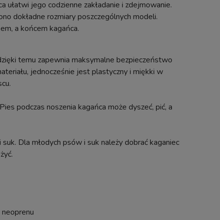
ńca ułatwi jego codzienne zakładanie i zdejmowanie.
ono dokładne rozmiary poszczególnych modeli.
sem, a końcem kagańca.
 i dzięki temu zapewnia maksymalne bezpieczeństwo
eriału, jednocześnie jest plastyczny i miękki w
scu.
 Pies podczas noszenia kagańca może dyszeć, pić, a
 suk. Dla młodych psów i suk należy dobrać kaganiec
żyć.
z neoprenu