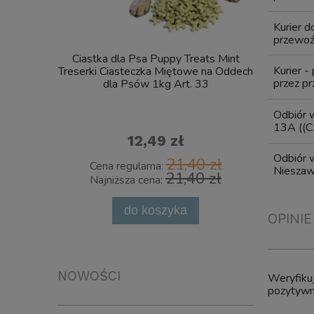
Kurier 
przewoźn
Ciastka dla Psa Puppy Treats Mint
Pinceta 
Kurier -
Treserki Ciasteczka Miętowe na Oddech
przez pr
dla Psów 1kg Art. 33
Odbiór w
13A
((C
12,49 zł
Odbiór w
21,40 zł
Cena regularna:
Cena 
Niesza
21,40 zł
Najniższa cena:
Najni
do koszyka
powia
OPINIE
NOWOŚCI
Weryfikuj
pozytywne